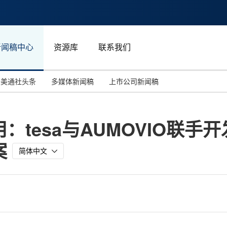
新闻稿中心
资源库
联系我们
美通社头条
多媒体新闻稿
上市公司新闻稿
国际消费电子展(CES)
汽车与交通
中国大陆
：tesa与AUMOVIO联手
投资并购
能源化工与环保
马来西亚
案
世界移动通信大会
教育与人力资源
澳大利亚
简体中文
人工智能
体育
汉诺威工业博览会
广告营销传媒