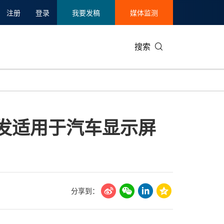
注册
登录
我要发稿
媒体监测
搜索
可持续发展
IT科技与互联网
日本
中国国际
零售业
韩国
开发适用于汽车显示屏
碳中和
娱乐时尚与艺术
新加坡
企业扩张
环境
泰国
新质生产力
健康与医疗制药
财报
农业与制
美国临床肿瘤学会(ASCO)
通信业
企业社会
旅游与酒
世界杯
会展
中国国际
房地产建
分享到：