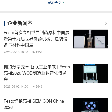
展示全文
企业新闻室
Festo首次亮相世界制药原料中国展
暨第十九届世界制药机械、包装设
备与材料中国展
2026-06-15 10:00
1958
拥抱数字变革 智联工业未来 | Festo
亮相2026 WOD制造业数智化博览
2026汉诺威工业博览会Festo展台
会
2026-06-02 14:00
2646
关于费斯托
费斯托（Festo）作为自动化技术和技术培训领域的
Festo惊艳亮相 SEMICON China
世界领先供应商，正在通过产品和服务迎接未来智能
2026