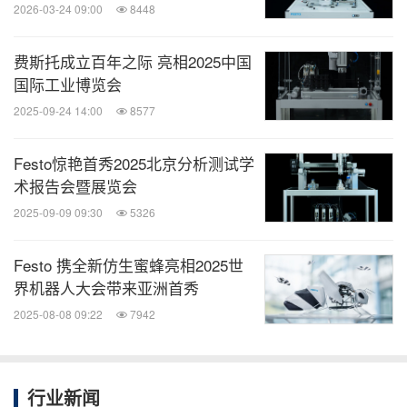
化制造和数字化进程的挑战。另外，公司还在数字
2026-03-24 09:00
8448
化、人工智能以及生命科学技术领域（包括医疗技术
费斯托成立百年之际 亮相2025中国
和实验室自动化）积极布局。公司成立于1925年，是
国际工业博览会
一家独立的家族企业，总部位于德国内卡河畔的埃斯
2025-09-24 14:00
8577
林根。从1950年代开始涉足自动化领域，费斯托便一
直是该行业的强有力推动者。并通过一系列独特的培
Festo惊艳首秀2025北京分析测试学
训方案，成为了技术培训领域的全球市场引领者。
术报告会暨展览会
在工厂和过程自动化领域，费斯托的气动和电驱动解
2025-09-09 09:30
5326
决方案赢得了全球超过30万客户的信赖。此外，费斯
Festo 携全新仿生蜜蜂亮相2025世
托教学与培训部为在世界各地的56,000家工业企业和
界机器人大会带来亚洲首秀
教育机构提供一流的教育培训方案。费斯托集团在
2025-08-08 09:22
7942
2025财年的销售额达到33.3亿欧元，在全球250个地
区设立分支机构，员工总数达20,600 人。超过7%的
年销售额用于研发领域的投资。
行业新闻