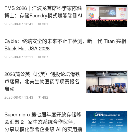
费斯托在中国的业务始于1985年。1993年正式进入
FMS 2026｜江波龙首席科学家陈健
中国，成立费斯托（中国）有限公司，落户上海浦东
博士：存储Foundry模式赋能端侧AI
金桥。深耕中国市场三十余年，目前在大中华区设有
2026-08-07 16:41
301
超过200个销售办公室和授权经销商网点。费斯托为
中国市场提供工厂自动化、过程自动化相关的"气电
Cyble：终端安全的未来不止于检测，新一代 Titan 亮相
Black Hat USA 2026
融合，软硬兼顾"的全面解决方案，主要服务于汽车
2026-08-07 15:11
367
行业(从电池到整车生产)、电子和轻型装配、半导
体、太阳能、生物技术和制药、化工、水处理、食品
2026蒲公英（北美）创投论坛滑铁
和包装行业以及快速发展的医疗技术和实验室自动化
卢落幕，北美生物医药专项赛报名
等领域。同时，费斯托教学与培训部为大中华地区企
启动
事业单位、高校、职业院校与实训基地提供工业培训
2026-08-07 13:43
482
的整体解决方案——从实验室建设到课程体系建设。
Supermicro 第七届年度开放存储峰
目前公司在大中华区有2,300余名员工。
会汇聚 21 家生态系统合作伙伴，
分享规模化部署企业级 AI 的实用指