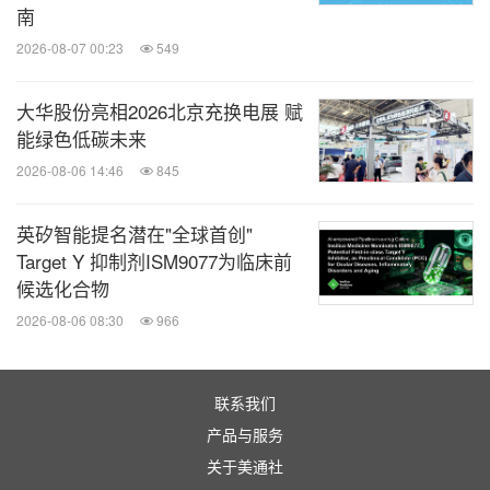
更多信息:
南
Festo中文官方网站：
https://www.festo.com.cn
2026-08-07 00:23
549
联系方式：
大华股份亮相2026北京充换电展 赋
能绿色低碳未来
gcn.communication@festo.com
2026-08-06 14:46
845
Festo的社交媒体:
英矽智能提名潜在"全球首创"
Facebook:
www.festo.com/facebook
Target Y 抑制剂ISM9077为临床前
LinkedIn:
www.festo.com/linkedin
候选化合物
Xing:
www.festo.com/xing
2026-08-06 08:30
966
Youtube:
www.festo.com/youtube
Festo 微信公众号：Festo_China
联系我们
Bilibili官方账号： 费斯托中国
产品与服务
Line: @festotaiwan
关于美通社