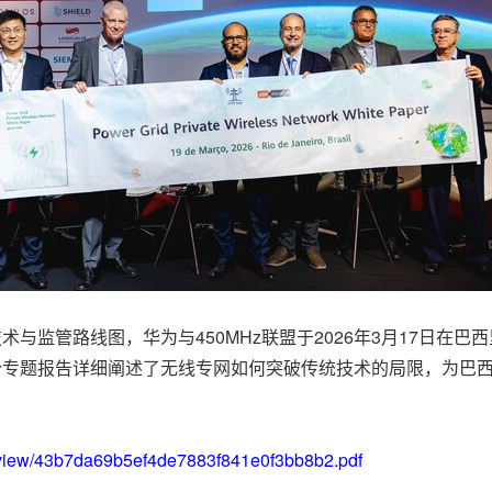
与监管路线图，华为与450MHz联盟于2026年3月17日在巴
这份专题报告详细阐述了无线专网如何突破传统技术的局限，为巴
o/view/43b7da69b5ef4de7883f841e0f3bb8b2.pdf