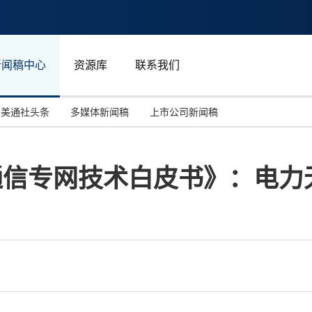
新闻稿中心
资源库
联系我们
美通社头条
多媒体新闻稿
上市公司新闻稿
国际消费电子展(CES)
汽车与交通
中国大陆
线通信专网技术白皮书》：电力
投资并购
能源化工与环保
马来西亚
世界移动通信大会
教育与人力资源
澳大利亚
人工智能
体育
汉诺威工业博览会
广告营销传媒