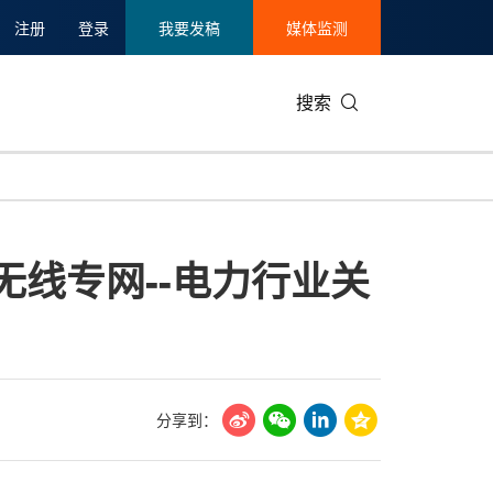
注册
登录
我要发稿
媒体监测
搜索
可持续发展
IT科技与互联网
日本
中国国际
零售业
韩国
无线专网--电力行业关
碳中和
娱乐时尚与艺术
新加坡
企业扩张
环境
泰国
新质生产力
健康与医疗制药
财报
农业与制
美国临床肿瘤学会(ASCO)
通信业
企业社会
旅游与酒
世界杯
会展
中国国际
房地产建
分享到：