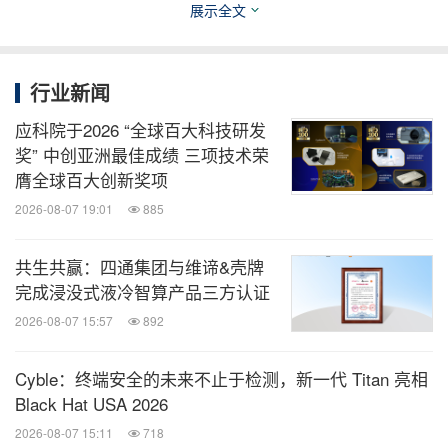
展示全文
消息来源：Tata Communications
相关股票：
行业新闻
Bombay:500483
Bombay:TATACOMM.BO
India:TATACOMM
India:TATACOMM.NS
应科院于2026 “全球百大科技研发
奖” 中创亚洲最佳成绩 三项技术荣
膺全球百大创新奖项
全球TMT
2026-08-07 19:01
885
微信公众号“全球TMT”发布全球互联网、科
技、媒体、通讯企业的经营动态、财报信
共生共赢：四通集团与维谛&壳牌
息、企业并购消息。扫描二维码，立即订
完成浸没式液冷智算产品三方认证
阅！
2026-08-07 15:57
892
关键词：
电脑网络
电脑软件
电脑/电子
互联网技术
Cyble：终端安全的未来不止于检测，新一代 Titan 亮相
电信业
云计算/物联网
Black Hat USA 2026
分享到：
2026-08-07 15:11
718