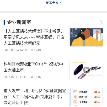
连接。N8声音处理器支持与兼容苹果及安卓系统智
展示全文
能电子设备直接配对连接，无需任何中转配件。这意
味着在上网课时、用教育APP学习时，或是与亲友视
企业新闻室
频通话时，使用者可以将声音直接、清晰地流传输到
【人工耳蜗技术解读】不止听见，
自己的声音处理器中，获得稳定、无延迟、零损耗的
更要听见未来 ---- 智能耳蜗，开启
聆听体验，让数字化学习与娱乐畅通无阻。
人工耳蜗技术新纪元
2026-08-04 14:30
1743
同时，Nucleus Smart App智能应用程序对用户及其
家人来说也十分实用。通过智能手机下载App，可以
科利耳®澳晰亚™Osia™ 2系统中
国大陆上市
随时一机掌控处理器状态，不仅能实时查看电量、切
2026-07-14 11:11
1845
换至更适合的聆听程序、追踪聆听数据、设定康复目
标，还可以为听力专业人士优化调校聆听方案提供参
重大发布｜利耳听训3.0实证数据官
考，让听能管理更加科学。
宣：人工耳蜗术后听觉康复训练，
决定聆听上限