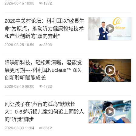
2026-06-16 10:00
1872
2026中关村论坛：科利耳以"敬畏生
命"为原点，推动听力健康领域技术
和产业创新的"双向奔赴"
2026-03-25 10:59
3308
降噪新科技，轻松听清晰，潜能发
展更可期----科利耳Nucleus™ 8以
创新聆听赋能成长
轻松掌控听能管理
2026-03-10 09:00
4732
值得一提的还有 Nucleus Smart App中"查找我的处
别让孩子在"声音的孤岛"默默长
理器"功能。想象一下，孩子放学后兴奋地奔跑，声
大：0-6岁听损儿童如何追上同龄人
音处理器不慎滑落却浑然不知，待发现时已不知从何
的"听觉"脚步
找起。此时，家长可通过该功能，依据定位指引快速
2026-03-03 11:04
3812