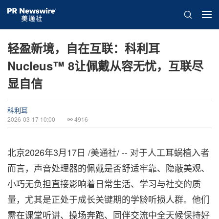
轻盈新境，自在互联：科利耳
Nucleus™ 8让佩戴从容无忧，互联尽
显自信
科利耳
2026-03-17 10:00
4916
北京
2026年3月17日
/美通社/ -- 对于人工耳蜗植入者
而言，声音处理器的佩戴是否舒适牢靠、隐蔽美观、
小巧无负担直接影响着日常生活、学习与社交的质
量，尤其是正处于成长关键期的学龄听损人群。他们
需在课堂听讲、操场奔跑、同伴交流中全天候保持好