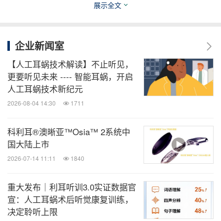
展示全文
孩子发音含糊不清，别人听不懂；集体表演总被安排
在角落，像个局外人；被小朋友误解、起外号；小学
后学习节奏加快、信息量增加，孩子因听不清耽误知
企业新闻室
识吸收，因不敢交流交不到朋友，长此以往丢掉自
【人工耳蜗技术解读】不止听见，
信，原本闪闪发光的潜能与特长也被埋没。
更要听见未来 ---- 智能耳蜗，开启
人工耳蜗技术新纪元
2026-08-04 14:30
1711
科利耳®澳晰亚™Osia™ 2系统中
国大陆上市
2026-07-14 11:11
1840
重大发布｜利耳听训3.0实证数据官
宣：人工耳蜗术后听觉康复训练，
决定聆听上限