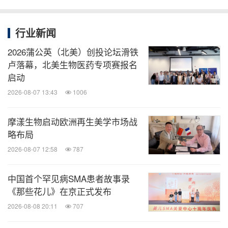
行业新闻
2026蒲公英（北美）创投论坛滑铁
卢落幕，北美生物医药专项赛报名
启动
助听器工作原理
2026-08-07 13:43
1006
人工耳蜗是通过将声音转化为电信号，绕过受损毛细
摩漾生物启动欧洲再生美学市场战
胞刺激听觉神经，即便毛细胞已大量损伤，如听神经
略布局
功能完好，则有望有效重建听力，为听损儿童重建一
2026-08-07 12:58
787
条清晰的声音通道，让他们真正听得清、听得懂。
中国首个罕见病SMA患者故事录
《那些花儿》在京正式发布
这种更接近自然聆听的清晰声音信号，能持续滋养大
2026-08-08 20:11
707
脑听觉中枢发育，为语言、认知与社交能力奠定坚实
基础。抓住2岁前黄金干预窗口期，能够帮助孩子获