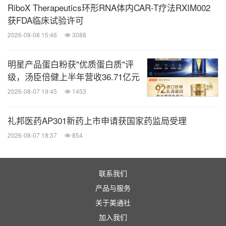
RiboX Therapeutics环形RNA体内CAR-T疗法RXIM002
得和同龄人一样的成长机会。12个月内植入耳蜗的儿
获FDA临床试验许可
童，入学时词汇量、语法能力显著优于晚植入组，
2026-08-08 15:46
3088
80%以上可进入普通小学。植入年龄每推迟1年，言
[6]
语识别率下降约10%。
明星产品蛋白粉获"优质蛋白质"评
级，汤臣倍健上半年营收36.71亿元
2026-08-07 19:45
1453
礼邦医药AP301新药上市申请获国家药监局受理
2026-08-07 18:37
854
联系我们
产品与服务
关于美通社
加入我们