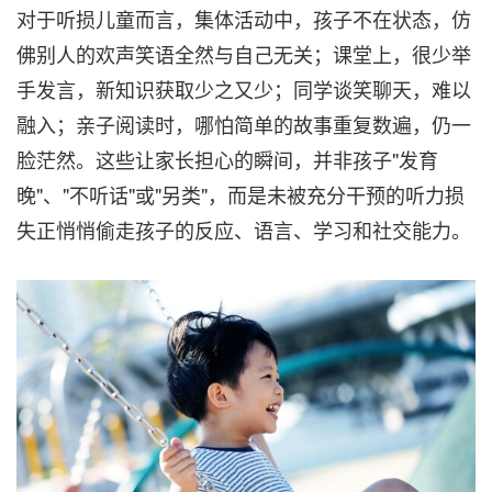
对于听损儿童而言，集体活动中，孩子不在状态，仿
佛别人的欢声笑语全然与自己无关；课堂上，很少举
手发言，新知识获取少之又少；同学谈笑聊天，难以
融入；亲子阅读时，哪怕简单的故事重复数遍，仍一
脸茫然。这些让家长
担心
的瞬间，并非孩子"发育
晚"、"不听话"或"另类"，而是未被充分干预的听力损
失正悄悄偷走孩子的反应、语言、学习和社交能力。