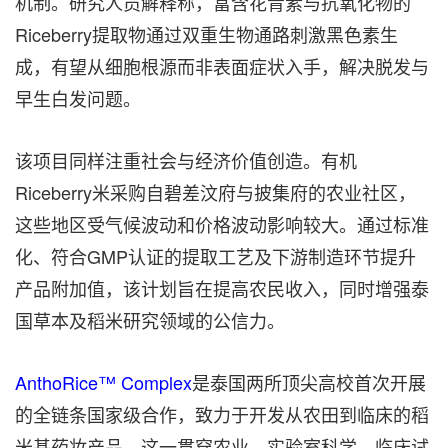
机制。研究人员解释称，富含花青素与抗氧化物的
Riceberry提取物通过双重生物通路刺激黑色素生
成，有望从细胞根源而非表面症状入手，解决脱发与
早生白发问题。
该项目同样注重社会与经济价值创造。有机
Riceberry米采购自碧差汶府与披集府的农业社区，
这些地区受气候波动和价格波动影响较大。通过标准
化、符合GMP认证的提取工艺及下游制造环节提升
产品附加值，该计划旨在提高农民收入，同时增强泰
国草本及稻米研究领域的公信力。
AnthoRice™ Complex
是泰国两所顶尖高校首次开展
的全链条国家级合作，致力于开发从农田到临床的稻
米基药妆产品。这一贯穿农业、实验室科学、临床试