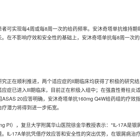
者可实现每4周或每8周一次的给药频率。安沐奇塔单抗维持期
长。在不影响疗效和安全性的基础上，安沐奇塔单抗每8周一次
究正在顺利推进，两个适应症的II期临床均获得了积极的研究
应症已进入III期临床，目前正在积极入组中；在强直性脊柱炎适
SAS 20应答明确，安沐奇塔单抗160mg Q4W给药组的疗效
治疗潜力将得到进一步拓宽。
ng PI），复旦大学附属华山医院徐金华教授表示："IL-17
。IL-17A单抗凭借疗效应答和安全性的突出优势，在银屑病