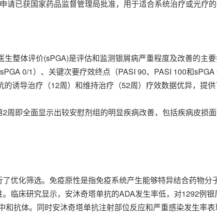
申请已获国家药品监督管理局批准，用于适合系统治疗或光疗的
医生整体评价(sPGA)是评估和监测银屑病严重程度及改善的主要
PGA 0/1）、关键次要疗效终点（PASI 90、PASI 100和
塔单抗的诱导治疗（12周）和维持治疗（52周）疗效数据优异，
2周即全面显示出较安慰剂组的明显疾病改善，包括疾病皮损面积
选。免疫原性是指免疫系统产生能够特异结合药物分子的抗药物抗体 (a
。临床研究显示，安沐奇塔单抗的ADA发生率低，对1292例
患者产生中和抗体。同时安沐奇塔单抗注射部位反应和严重感染发生