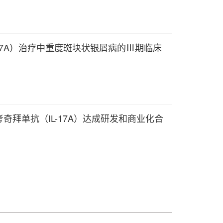
L-17A）治疗中重度斑块状银屑病的Ⅲ期临床
奇拜单抗（IL-17A）达成研发和商业化合