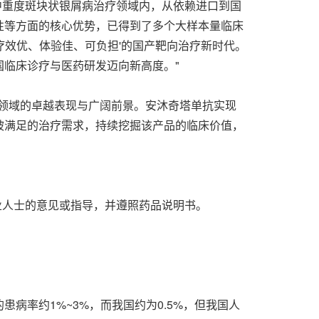
在中重度斑块状银屑病治疗领域内，从依赖进口到国
性等方面的核心优势，已得到了多个大样本量临床
‘疗效优、体验佳、可负担'的国产靶向治疗新时代。
临床诊疗与医药研发迈向新高度。"
领域的卓越表现与广阔前景。安沐奇塔单抗实现
被满足的治疗需求，持续挖掘该产品的临床价值，
业人士的意见或指导，并遵照药品说明书。
病率约1%~3%，而我国约为0.5%，但我国人