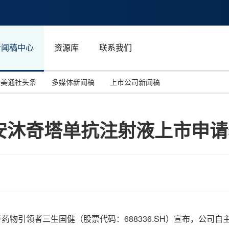
新闻稿中心
资源库
联系我们
美通社头条
多媒体新闻稿
上市公司新闻稿
国际消费电子展(CES)
汽车与交通
中国大陆
安沐奇塔单抗注射液上市申请
投资并购
能源化工与环保
马来西亚
世界移动通信大会
教育与人力资源
澳大利亚
人工智能
体育
汉诺威工业博览会
广告营销传媒
分子药物引领者三生国健（股票代码：688336.SH）宣布，公司自