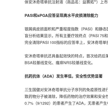
®
体安沐奇塔单抗注射液（商品名：益赛拓
）上市
PASI和sPGA
应答呈现高水平皮损清除能力
银屑病皮损面积和严重程度指数（PASI）和静态
盲分析结果显示，所有主要疗效终点（PASI 75和s
完全清除PASI 100指标的应答率上，安沐奇
安沐奇塔单抗还具备起效快的特点，首次给药后第
BSA较基线变化、瘙痒NRS较基线变化。
抗药抗体（
ADA）发生率低，安全性优势显著
三生国健对安沐奇塔单抗分子序列的免疫原性进行了优化筛
致药物分子被清除，降低药物的治疗效果和安全性
0.7%（9/1292）的患者产生了ADA，无