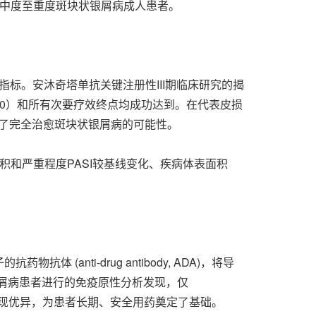
中度至重度斑块状银屑病成人患者。
指标。安沐奇塔单抗关键注册性III期临床研究的揭
sPGA 0）和所有次要疗效终点均成功达到。在代表皮损
提供了完全治愈斑块状银屑病的可能性。
和严重程度PASI较基线变化、疾病体表面积
nti-drug antibody, ADA)，将导
银屑病患者进行的免疫原性分析发现，仅
率表现优异，为患者长期、安全用药奠定了基础。