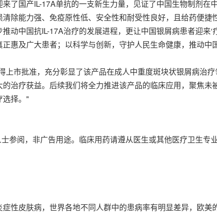
来了国产IL-17A单抗的一支新生力量，见证了中国生物制剂
损清除能力强、免疫原性低、安全性和耐受性良好，且给药便捷
动中国抗IL-17A治疗的发展进程，更让中国银屑病患者迎来
真正惠及广大患者；以科学与创新，守护人民生命健康，推动中国
获得上市批准，充分彰显了该产品在成人中重度斑块状银屑病治疗
大的治疗获益。后续我们将全力推进该产品的临床应用，聚焦未
选择。"
人士参阅，非广告用途。临床用药请遵从医生或其他医疗卫生专
症性皮肤病，世界各地不同人群中的患病率有明显差异，欧美的患