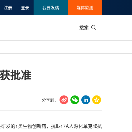
注册
登录
我要发稿
媒体监测
搜索
可持续发展
IT科技与互联网
日本
中国国际
零售业
韩国
获批准
碳中和
娱乐时尚与艺术
新加坡
企业扩张
环境
泰国
新质生产力
健康与医疗制药
财报
农业与制
美国临床肿瘤学会(ASCO)
通信业
企业社会
旅游与酒
分享到：
世界杯
会展
中国国际
房地产建
主研发的1类生物创新药，抗IL-17A人源化单克隆抗