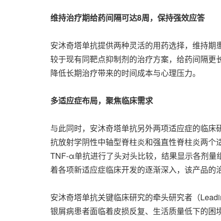
维持治疗期给药间隔可达
8周，保持强效应答
安沐奇塔单抗提供两种灵活的用药选择，维持期患
较于现有同靶点抑制剂的治疗方案，给药间隔更
降低长期治疗带来的时间成本与心理压力。
多适应症布局，聚焦临床需求
与此同时，安沐奇塔单抗另外两项适应症的临床研
抗放射学阴性中轴型脊柱炎和强直性脊柱炎两个适
TNF-α单抗进行了头对头比较，结果显示各剂量组A
着各项新适应症临床开发的逐渐深入，该产品的
安沐奇塔单抗关键临床研究的牵头研究者（Leadi
银屑病患者面临着皮损反复、生活质量低下的困境