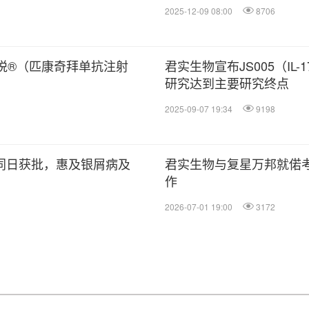
2025-12-09 08:00
8706
美悦®（匹康奇拜单抗注射
君实生物宣布JS005（I
研究达到主要研究终点
2025-09-07 19:34
9198
同日获批，惠及银屑病及
君实生物与复星万邦就偌考
作
2026-07-01 19:00
3172