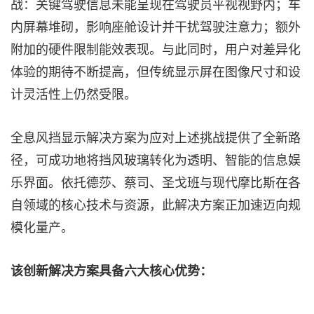
战：关键驾驶信息未能呈现在驾驶员平视视野内；车
内屏幕堆砌，影响座舱设计并干扰驾驶注意力；额外
附加的硬件限制能效表现。与此同时，用户对差异化
体验的期待不断提高，但传统显示屏在图像尺寸和设
计灵活性上仍然受限。
全息风挡显示解决方案为应对上述挑战提供了全新路
径，可成功地将挡风玻璃转化为透明、智能的信息娱
乐界面。依托德莎、蔡司、圣戈班与现代摩比斯在各
自领域的核心技术与资源，此解决方案正加速迈向规
模化量产。
该创新解决方案具备六大核心优势：