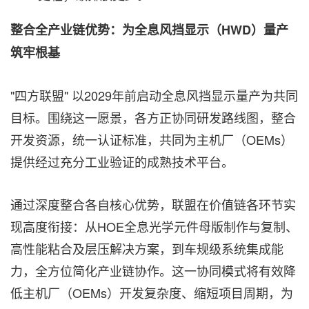
整合全产业链优势：为全息风挡显示（
HWD
）量产
筑牢根基
"四方联盟" 以2029年前启动全息风挡显示量产为共同
目标。围绕这一愿景，各方正协同研发路线图，整合
开发资源，统一认证标准，共同为主机厂（OEMs）
提供经过充分工业验证的成熟技术平台。
通过深度整合各自核心优势，联盟在价值链各环节实
现高度衔接：从HOE全息光学元件母版制作与复制、
高性能粘合及层压解决方案，到车规级系统集成能
力，全方位简化产业链协作。这一协同模式将有效降
低主机厂（OEMs）开发复杂度、缩短项目周期，为