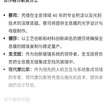
合作各方职责分工
凭借在全息领域 40 年的专业积淀以及光刻
蔡司：
技术的深厚底蕴，蔡司将提供全息膜的光学设计与
母版制作。
以工艺创新和材料创新闻名的德莎将确保全
德莎：
息膜的精准复制与稳定量产。
作为创新玻璃系统的领导者，圣戈班将负
圣戈班：
责把全息膜无缝集成至挡风玻璃中。
作为领先的人机交互与系统集成领域
现代摩比斯：
的专家，现代摩比斯将凭借尖端光机技术，提供卓
越的显示性能。
关于德莎中国：