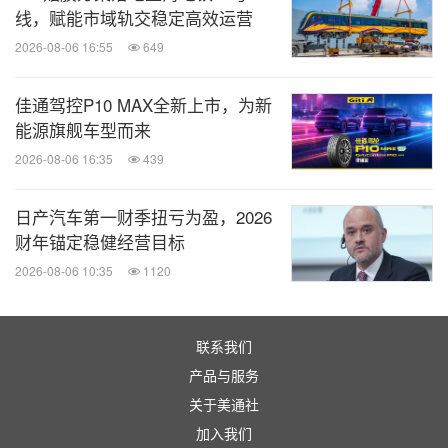
线，赋能市域轨交稳定高效运营
印刷和建筑行业，德莎也通过其特殊的胶带产品不断
2026-08-06 16:55
649
拓展新的应用市场和国家。德莎是一家全球领先的胶
粘解决方案制造商。自2001年以来，德莎作为拜尔斯
佳通驾控P10 MAX全新上市，为新
道夫公司（旗下品牌包括妮维雅、优色林和莱珀妮）
能源旗舰车型而来
的全资独立子公司运营，目前拥有约5,400名员工。
2026-08-06 16:35
439
日产汽车第一财季扭亏为盈，2026
德莎中国坚持以客户为中心、创新驱动、注重可持续
财年锚定稳健经营目标
发展及本土化经营的理念。德莎中国总部设在上海，
2026-08-06 10:35
1120
并在苏州设有工厂及研发中心，拥有跨学科的技术团
队，为客户提供产品开发、技术开发和定制化解决方
案。
联系我们
产品与服务
关于美通社
更多信息，敬请访问tesa德莎中国官网
www.tesa.c
加入我们
n
，德莎公众号tesa_tape