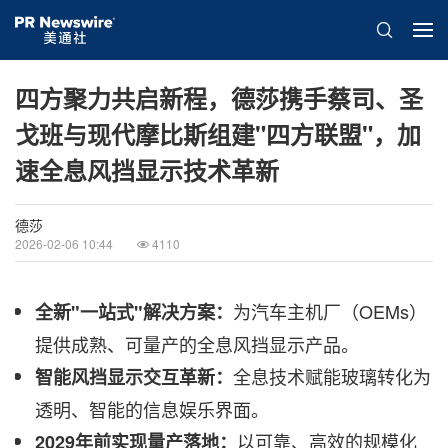
四方聚力共启新程，德莎携手蔡司、圣
戈班与现代摩比斯组建"四方联盟"，加
速全息风挡显示技术革新
德莎
2026-02-06 10:44
4110
为汽车主机厂（OEMs）
全新"一站式"解决方案：
提供成熟、可量产的全息风挡显示产品。
全息技术赋能玻璃转化为
智能风挡显示交互革新：
透明、智能的信息娱乐界面。
以可靠、高效的规模化
2029
年前实现量产落地：