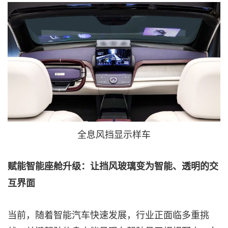
全息风挡显示样车
赋能智能座舱升级：让挡风玻璃变为智能、透明的交
互界面
当前，随着智能汽车快速发展，行业正面临多重挑