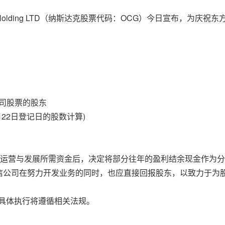
l Culture Holding LTD（纳斯达克股票代码：OCG）今日宣
司股票的股东
月
22日
登记日的股数计算)
务运营与发展所需资金后，决定将部分往年的盈利结余现金作为
信公司在努力开发业务的同时，也应直接回报股东，以致力于为股
，具体执行将遵循相关法规。