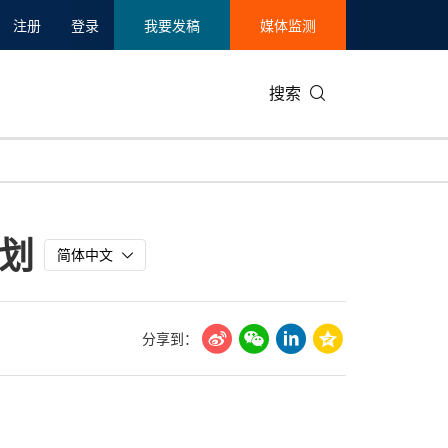
注册
登录
我要发稿
媒体监测
搜索
可持续发展
IT科技与互联网
日本
中国国际
零售业
韩国
划
碳中和
娱乐时尚与艺术
新加坡
企业扩张
环境
泰国
简体中文
新质生产力
健康与医疗制药
财报
农业与制
美国临床肿瘤学会(ASCO)
通信业
企业社会
旅游与酒
分享到：
世界杯
会展
中国国际
房地产建