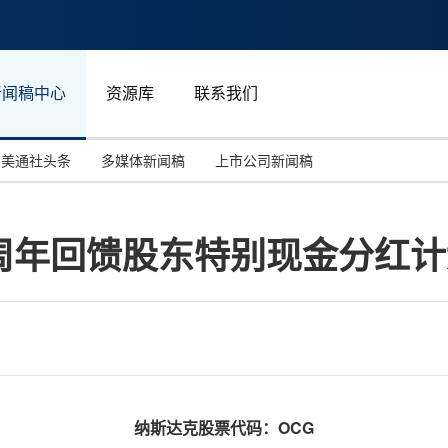
新闻稿中心
资源库
联系我们
美通社头条
多媒体新闻稿
上市公司新闻稿
国际消费电子展(CES)
汽车与交通
中国大陆
周年回馈股东特别现金分红计
投资并购
能源化工与环保
马来西亚
世界移动通信大会
教育与人力资源
澳大利亚
人工智能
体育
汉诺威工业博览会
广告营销传媒
纳斯达克股票代码：
OCG