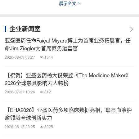
展示全文
对一种TKI耐药或者不耐受的CML-CP 患者的治疗是
一个亟需解决的问题。
企业新闻室
研究介绍
：
亚盛医药任命Faiçal Miyara博士为首席业务拓展官，任
命Jim Ziegler为首席商务运营官
该研究（ChiCTR2200061655）是一项开放性、单
2026-08-03 08:27
1314
臂、多中心临床研究，旨在评估隔日口服40mg奥雷
【祝贺】亚盛医药杨大俊荣登《The Medicine Maker》
巴替尼在既往使用过一种TKI治疗后耐药或不耐受
2026全球最具影响力人物榜
（包括伊马替尼、氟马替尼、尼洛替尼及达沙替尼
2026-07-27 10:26
812
等）的非T315I突变CP-CML中国患者中的疗效和安
全性。截至2025年7月24日，共入组非T315I 突变的
【EHA2026】亚盛医药多项临床数据亮相，彰显血液肿
CP-CML 患者47例。
瘤领域全球创新实力
2026-06-15 09:25
3025
疗效数据
：