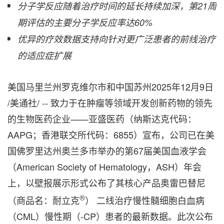
分子学反应随着治疗时间的延长持续加深，第
21
周
期评估的主要分子学反应率达
60%
优异的疗效数据支持向针对更广泛患者的前线治疗
的适应症扩展
美国马里兰州罗克维尔市和中国苏州
2025年12月9日
/美通社/ -- 致力于在肿瘤等领域开发创新药物的领先
的生物医药企业——亚盛医药（纳斯达克代码：
AAPG；香港联交所代码：6855）宣布，公司已在美
国佛罗里达州奥兰多市举办的第67届美国血液学会
（American Society of Hematology，ASH）年会
上，以壁报展示形式公布了其核心产品奥雷巴替尼
®
（商品名：耐立克
） 二线治疗慢性髓细胞白血病
（CML）慢性期（-CP）患者的最新数据。此次公布