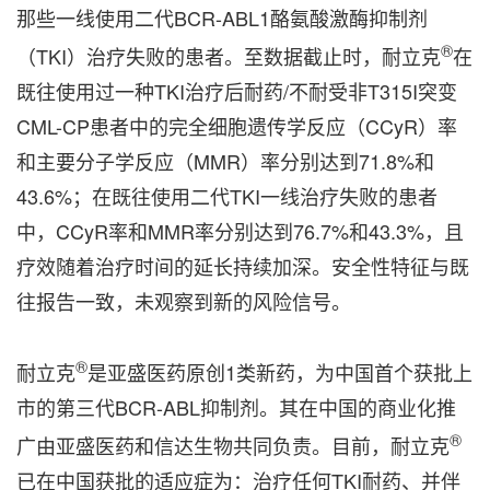
那些一线使用二代BCR-ABL1酪氨酸激酶抑制剂
®
（TKI）治疗失败的患者。至数据截止时，耐立克
在
既往使用过一种TKI治疗后耐药/不耐受非T315I突变
CML-CP患者中的完全细胞遗传学反应（CCyR）率
和主要分子学反应（MMR）率分别达到71.8%和
43.6%；在既往使用二代TKI一线治疗失败的患者
中，CCyR率和MMR率分别达到76.7%和43.3%，且
疗效随着治疗时间的延长持续加深。安全性特征与既
往报告一致，未观察到新的风险信号。
®
耐立克
是亚盛医药原创1类新药，为中国首个获批上
市的第三代BCR-ABL抑制剂。其在中国的商业化推
®
广由亚盛医药和信达生物共同负责。目前，耐立克
已在中国获批的适应症为：治疗任何TKI耐药、并伴