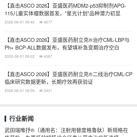
【直击ASCO 2026】亚盛医药MDM2-p53抑制剂APG-
115儿童实体瘤数据首发，"星光计划"品种潜力初显
截至2025年7月24日，39例（83.0%）患者接受了
2026-06-01 09:40
4677
至少1次疗效评估，36例（76.6%）接受了至少2次
疗效评估，34例（72.3%）接受了至少3次疗效评
【直击ASCO 2026】亚盛医药耐立克®治疗CML-LBP与
估。2例患者尚未进行首次疗效评估。
Ph+ BCP-ALL数据发布，有望填补急变期治疗空白
至截止日期，71.8%（28/39）的患者获CCyR，
2026-06-01 09:02
4067
43.6%（17/39）获MMR。第6、9、12、15、
18、21、24个周期评估的CCyR率和MMR率分别
【直击ASCO 2026】亚盛医药耐立克®二线治疗CML-CP
临床研究数据更新，长期疗效再获验证
为54.3%和25.7%、66.7%和33.3%、74.2%和
2026-06-01 08:59
2421
35.5%、84.6%和46.2%、85.7% 和 47.6%、
90.0% 和 60.0%、89.5% 和 57.9%。提示疗效随
用药时间延长而逐渐加深。
行业新闻
在39例疗效可评估的患者中，有30例患者既往以
武田瑞唯抒®（通用名：注射用替度格鲁肽）新规格在
二代TKI作为一线治疗，其中76.7%（23/30）获得