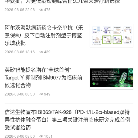
华获批，为更低龄短肠综合征患儿带来治疗新选择
CCyR，43.3%（13/30）获得MMR；在既往接受
2026-08-06 22:08
475
伊马替尼治疗的9例患者中，55.6%（5/9）获得
CCyR，44.4%（4/9）获得MMR。
阿尔茨海默病新药仑卡奈单抗（乐
意保®）皮下自动注射剂型于博鳌
乐城获批
安全性数据
：中位（区间）治疗时间16.0（1-18）个
2026-08-06 18:16
439
周期。共有42例（89.4%）患者发生了任何级别的治
疗相关不良事件（TRAEs），其中21例（44.7%）发
英矽智能提名潜在"全球首创"
生了≥3级TRAEs，6例（12.8%）发生了与奥雷巴替
Target Y 抑制剂ISM9077为临床前
尼相关的严重不良事件（SAEs）。≥3级血液学不良
候选化合物
反应包括血小板减少（42.6%）、中性粒细胞减少
2026-08-06 08:30
949
（25.5%）和贫血（8.5%）。奥雷巴替尼相关SAEs
信达生物宣布IBI363/TAK-928（PD-1/IL-2α-biased双特
包括血小板计数减少（6.4%）、贫血、骨髓抑制和
异性抗体融合蛋白）第三项关键注册临床研究完成首例
发热（各2.1%）。无死亡报告。
受试者给药
2026-08-06 08:00
1051