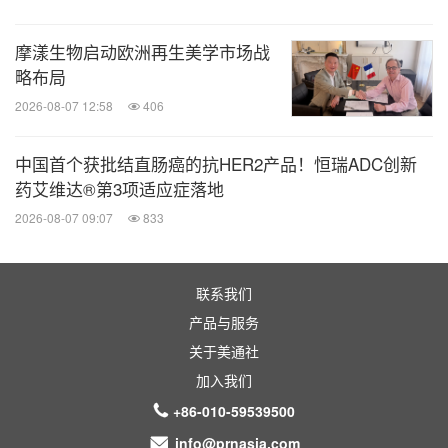
结论
：奥雷巴替尼可能为二线CP-CML患者提供一种
安全有效的治疗选择，尤其是对于一线使用二代
摩漾生物启动欧洲再生美学市场战
TKIs治疗失败的患者。
略布局
2026-08-07 12:58
406
关于亚盛医药
中国首个获批结直肠癌的抗HER2产品！恒瑞ADC创新
药艾维达®第3项适应症落地
亚盛医药是一家综合性的全球生物医药企业，致力于
2026-08-07 09:07
833
研发创新药，以解决肿瘤等领域全球患者尚未满足的
临床需求。2019年10月28日，公司在香港联交所主
联系我们
板挂牌上市，股票代码：6855.HK；2025年1月24
产品与服务
日，公司在美国纳斯达克证券交易所挂牌上市，股票
关于美通社
代码：AAPG。
加入我们
+86-010-59539500
亚盛医药已建立丰富的创新药产品管线，包括抑制
info@prnasia.com