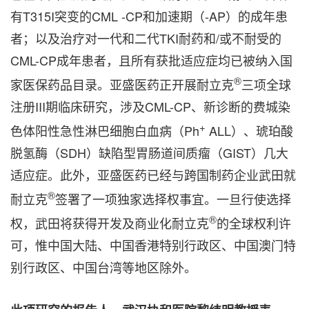
有T315I突变的CML -CP和加速期（-AP）的成年患
者；以及治疗对一代和二代TKI耐药和/或不耐受的
CML-CP成年患者，且所有获批适应症均已被纳入国
®
家医保药品目录。亚盛医药正开展耐立克
三项全球
注册III期临床研究，涉及CML-CP、新诊断的费城染
+
色体阳性急性淋巴细胞白血病（Ph
ALL）、琥珀酸
脱氢酶（SDH）缺陷型胃肠道间质瘤（GIST）几大
适应症。此外，亚盛医药已经与跨国制药企业武田就
®
耐立克
签署了一项独家选择权事宜。一旦行使选择
®
权，武田将获得开发及商业化耐立克
的全球权利许
可，惟中国大陆、中国香港特别行政区、中国澳门特
别行政区、中国台湾等地区除外。