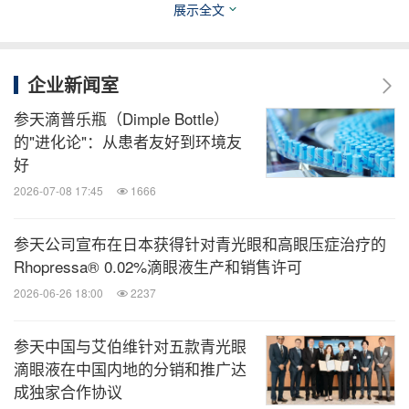
展示全文
才，推动眼科领域数字化生产的创新与升级，为行业
树立了智能制造新的标杆。
企业新闻室
关于参天公司
参天滴普乐瓶（Dimple Bottle）
的"进化论"：从患者友好到环境友
作为一家全球化制药企业，参天公司始终致力于推进
好
眼健康领域的发展，从而改善人们的生活质量。1890
2026-07-08 17:45
1666
年，参天公司创立于日本大阪。公司凭借在药品及医
参天公司宣布在日本获得针对青光眼和高眼压症治疗的
疗器械领域超过135年研发、制造、销售和推广的专
Rhopressa® 0.02%滴眼液生产和销售许可
研经验，积极助力全球患者维护和提升他们的视觉健
2026-06-26 18:00
2237
康水平。参天公司专注于眼健康领域，旗下产品矩阵
覆盖青光眼、干眼、眼部感染与过敏、年龄相关性黄
参天中国与艾伯维针对五款青光眼
斑变性及近视等疾病。目前，参天公司的产品和服务
滴眼液在中国内地的分销和推广达
成独家合作协议
覆盖超过60个国家和地区市场。