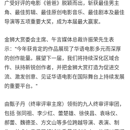
广受好评的电影《爸爸》脱颖而出，斩获最佳男主
角、最佳剪辑、最佳原创电影音乐、最佳剧本及最佳
导演等五项重要大奖，成为本届最大赢家。
金狮大赏委会主席、午言媒体总裁许振荣先生表
示："今年获肯定的作品展现了华语电影多元而深厚
的创作能量。展望下一届，我们将持续深化区域合
作、扶持新锐创作者，并把金狮大赏打造为促进交
流、激发创意、见证华语电影在国际舞台上持续发展
的重要平台。"
由甄子丹（终审评审主席）领衔的九人终审评审团，
包括 张同祖、李少红、蕾楚雄、徐侠昌、袁咏仪、
郝蕾、魏德圣、方文山等多位跨越导演、表演、制