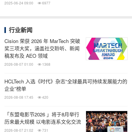
于艺人经纪与管理、多媒体内容制作、影视剧拍摄，
2025-06-24 09:00
6977
以及活动策划与执行。
致力成为新加坡领先的媒体与寓教于乐机构的愿景，
行业新闻
公司以打造优质娱乐内容,尤其专注于华语内容制作,
Cision 荣获 2026 年 MarTech 突破
推动新加坡华语媒体产业发展为目标，立志成为本地
奖三项大奖，涵盖社交聆听、新闻
稿发布及 AEO 领域
最具代表性的媒体平台。
2026-08-07 01:00
1368
凭借公司的综合实力与服务体系，午言媒体提供一站
HCLTech 入选《时代》杂志“全球最具可持续发展能力的
式的媒体与活动策划与执行服务。灵活应对客户与合
企业”榜单
作伙伴的需求，持续发掘与培育人才，促进区域间的
2026-08-08 17:45
420
合作交流，午言媒体积极强化新加坡在国际媒体产业
中的影响力。如需了解更多有关午言媒体的详情，请
「东盟电影节2026 」将于8月举行
历来最大规模 以电影连系文化交流
访问
www.noontalk.com
2026-08-07 21:02
731