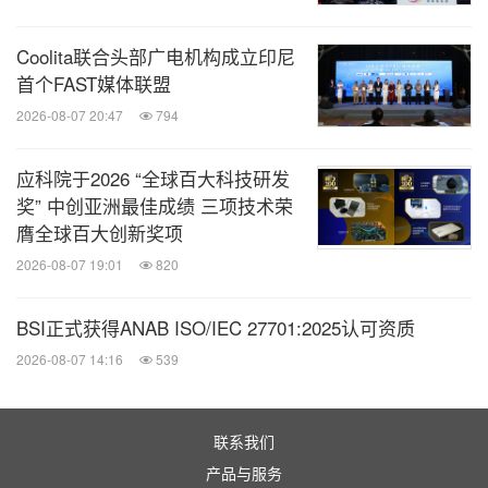
Coolita联合头部广电机构成立印尼
首个FAST媒体联盟
2026-08-07 20:47
794
消息来源：午言媒体公司
应科院于2026 “全球百大科技研发
相关股票：
奖” 中创亚洲最佳成绩 三项技术荣
Singapore:SEJ
膺全球百大创新奖项
2026-08-07 19:01
820
全球TMT
BSI正式获得ANAB ISO/IEC 27701:2025认可资质
微信公众号“全球TMT”发布全球互联网、科
2026-08-07 14:16
539
技、媒体、通讯企业的经营动态、财报信
息、企业并购消息。扫描二维码，立即订
阅！
联系我们
产品与服务
关键词：
电脑/电子
娱乐
电影/动画
多媒体与互联网