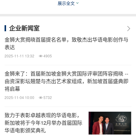
展示全文
关于金狮大赏
企业新闻室
金狮大赏是新加坡发起的国际年度华语电影颁奖典
金狮大赏揭晓首届提名名单，致敬杰出华语电影创作与
礼，由新加坡上市公司午言媒体主办。典礼致力于表
表达
彰华语电影从业员的贡献和付出，并希望在未来五年
2025-11-11 13:32
4905
内发展为本区域具代表性的年度盛典。众星齐聚，为
卓越表现的华语电影喝彩，表彰华语电影从业员的杰
金狮来了：首届新加坡金狮大赏国际评审团阵容揭晓 --
出表现。如需了解更多有关金狮大赏的详情，请访问
由资深影坛翘楚与杰出艺术家组成，新加坡首届盛典即
将启幕
www.goldensingaawards.com
2025-11-04 10:00
5732
关于午言媒体公司
(SGX:SEJ)
致力于表彰卓越表现的华语电影，
新加坡将于今年12月举办首届国际
午言媒体是新加坡上市的多方位媒体娱乐公司，专注
华语电影颁奖典礼