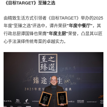
《目标
TARGET
》至臻之选
由精致生活方式引领者《目标TARGET》举办的2025
年度"至臻之选"评选中，谭卉荣获
，其
"年度中餐厅"
行政总厨谭国锋也荣膺
荣誉，凸显其以匠
"年度主厨"
心手法演绎传统粤菜的卓越实力。