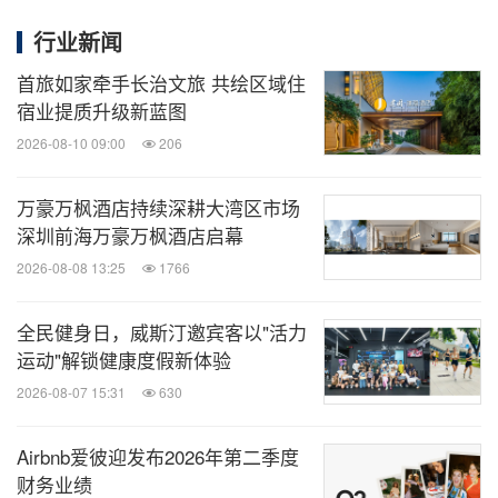
行业新闻
永利澳门
2025年度奢华酒店
目标TARGET至臻之选
首旅如家牵手长治文旅 共绘区域住
宿业提质升级新蓝图
永利皇宫水疗中
BAZAAR Escape: Elite Spa of Macao
2026-08-10 09:00
206
心
2025
Harper's BAZAAR HK
万豪万枫酒店持续深耕大湾区市场
深圳前海万豪万枫酒店启幕
2026-08-08 13:25
1766
永利旗下餐厅、酒吧和大厨此次获奖一览：
全民健身日，威斯汀邀宾客以"活力
运动"解锁健康度假新体验
获奖单位
获奖荣誉及年份
评选机构
/
奖
2026-08-07 15:31
630
2025年度中餐厅
目标TARGE
Airbnb爱彼迎发布2026年第二季度
财务业绩