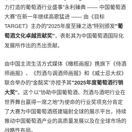
力打造的葡萄酒行业盛事"永利臻典 —— 中国葡萄酒
大赛"在新一年继续高歌猛进 —— 由《目标
TARGET》主办的"2025年度至臻之选"特别颁发
"葡
，表彰其为中国葡萄酒国际化
萄酒文化卓越贡献奖"
发展所作出的杰出贡献。
由中国主流生活方式媒体《橄榄画报》携旗下《侍酒
师画报》、《烈酒与调酒师画报》和《威士忌大叔》
联合举办的"金酩奖"亦授予其
"
2025
年度葡萄酒行销
。这个以"协助中国葡萄酒、烈酒与酒吧行业在
大奖"
世界舞台赢得一席之地"为使命的行业奖项充分肯定
了大赛为中国葡萄酒搭建辐射全球的展示平台，持续
推动中国葡萄酒产业的高质量发展以及在全球市场的
战略性布局。