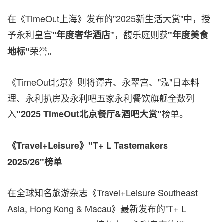
在《TimeOut上海》发布的"2025新生活大赏"中，授
予永利皇宫
，馥乐庭则获
"年度奢华酒店"
"年度美食
荣誉。
地标"
《TimeOut北京》则将谭卉、永翠宫、"泓"日本料
理、永利扒房及永利吧五家永利餐饮旗舰全数列
入
榜单。
"
2025 TimeOut
北京餐厅
&
酒吧大赏"
《
Travel+Leisure
》
"
T+ L Tastemakers
2025/26
"
榜单
在全球知名旅游杂志《Travel+Leisure Southeast
Asia
,
Hong Kong & Macau》最新发布的"T+ L