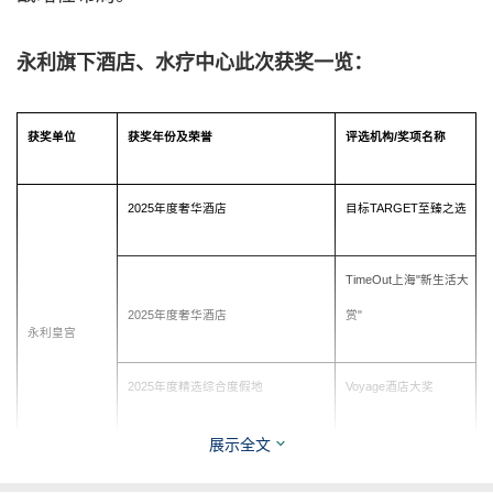
永利旗下酒店、水疗中心此次获奖一览：
获奖单位
获奖年份及荣誉
评选机构
/
奖项名称
2025年度奢华酒店
目标TARGET至臻之选
TimeOut上海"新生活大
2025年度奢华酒店
赏"
永利皇宫
2025年度精选综合度假地
Voyage酒店大奖
展示全文
2025中国百佳酒店
漫旅中国•旅行奖