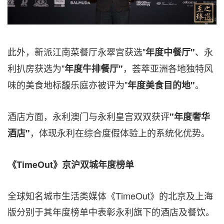
此外，新派江南菜餐厅永翠宫获选"
、永
年度中餐厅"
利扒房获选为"
，荟萃亚洲各地独特风
年度牛排餐厅"
味的美食地标馥乐庭亦被评为"
。
年度美食目的地"
酒店方面，永利澳门与永利皇宫双双获评
"年度奢华
，体现永利在综合度假体验上的系统化优势。
酒店"
《
TimeOut
》京沪双城年度榜单
全球知名城市生活类媒体《TimeOut》的北京及上海
版分别于其年度榜单中表彰永利旗下的酒店及餐饮。