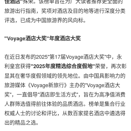
殊荣。该榜单旨在为广大读者推荐更全面的
佳酒店"
旅游出行指南，奖项对酒店及目的地等进行深度分类
评选，已成为中国旅游界的风向标。
"
Voyage
酒店大奖"年度酒店大奖
在近日发布的2025"第17届Voyage酒店大奖"中，永
利皇宫获得
荣誉，再次彰
"
2025
年度精选综合度假地"
显其在奢华度假领域的领先地位。由中国具影响力的
旅游媒体《Voyage新旅行》主办的"Voyage酒店大
奖"，一直倡导"酒店即生活方式"，旨在为高净值消费
人群筛选值得前往体验的品质酒店。榜单是集合行业
权威人士的讨论和评比，从数百家提名酒店中遴选得
出的精品之选。