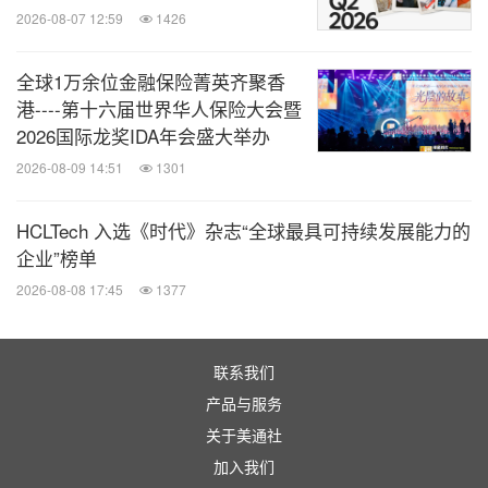
BAZAAR Taste Elite 2026: Elite 15 Macao 2026
Harper's BA
2026-08-07 12:59
1426
谭卉
全球1万余位金融保险菁英齐聚香
2025 TimeOut北京餐饮&酒吧大赏
TimeOut北京
港----第十六届世界华人保险大会暨
2026国际龙奖IDA年会盛大举办
"T+L Tastemakers 2025/26"澳门25家最佳餐厅
Travel+Leisu
2026-08-09 14:51
1301
谭卉行政总厨谭国锋
2025年度主厨
目标TARGE
HCLTech 入选《时代》杂志“全球最具可持续发展能力的
企业”榜单
2026-08-08 17:45
1377
2025年度中餐厅
目标TARGE
永翠宫
2025 TimeOut北京餐厅&酒吧大赏
TimeOut北京
联系我们
产品与服务
2025 TimeOut北京餐厅&酒吧大赏
TimeOut北京
关于美通社
加入我们
"泓"日本料理