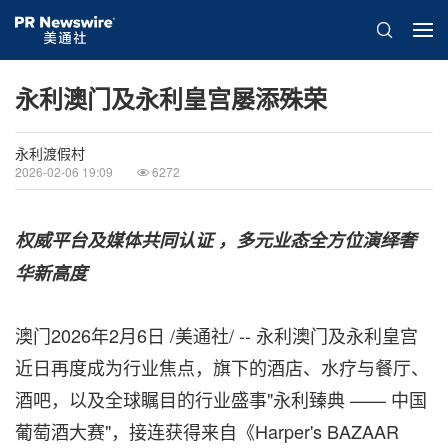
永利澳门及永利皇宫屡添殊荣
永利渡假村
2026-02-06 19:09
6272
权威平台及媒体共同认证
，多元业态全方位演绎奢
华新高度
澳门
2026年2月6日
/美通社/ -- 永利澳门及永利皇宫
近日再度成为行业焦点，旗下的酒店、水疗与餐厅、
酒吧，以及全球瞩目的行业盛事"永利臻典 —— 中国
葡萄酒大赛"，接连获得来自《Harper's BAZAAR