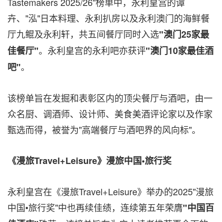
Tastemakers 2025/26"榜单中，永利皇宫的谭
卉、"泓"日本料理、永利扒房以及永利澳门的海鲜餐
厅九鲲及永利轩，共五间餐厅同时入选
"
澳门
25
家最
。永利皇宫的永利吧亦获评
佳餐厅
"
"澳门
10
家最佳酒
。
吧"
该榜单旨在发掘和表彰区内的顶尖餐厅与酒吧，由一
众名厨、调酒师、设计师、美食美酒评论家以及作家
甄选而得，被誉为"高端餐厅与酒吧界的风向标"。
《漫旅
Travel+Leisure
》漫旅中国
•
旅行奖
永利皇宫在《漫旅Travel+Leisure》举办的2025"漫旅
中国•旅行奖"中也再续佳绩，连续第五年荣膺
"中国百