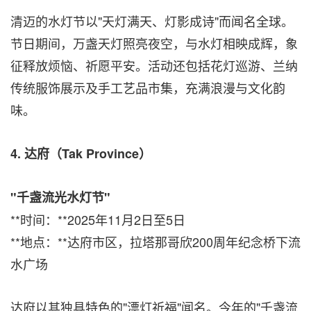
清迈的水灯节以"天灯满天、灯影成诗"而闻名全球。
节日期间，万盏天灯照亮夜空，与水灯相映成辉，象
征释放烦恼、祈愿平安。活动还包括花灯巡游、兰纳
传统服饰展示及手工艺品市集，充满浪漫与文化韵
味。
4.
达府（
Tak Province
）
"
千盏流光水灯节
"
**时间：**2025年11月2日至5日
**地点：**达府市区，拉塔那哥欣200周年纪念桥下流
水广场
达府以其独具特色的"漂灯祈福"闻名。今年的"千盏流