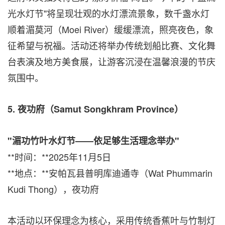
光水灯节"将呈现壮观的水灯漂流景象，数千盏水灯
顺着湄莫河（Moei River）缓缓漂流，照亮夜色，象
征希望与祝福。活动还将举办传统划船比赛、文化舞
台表演及地方美食展，让游客沉浸在温馨浪漫的节庆
氛围中。
5.
夜功府（
Samut Songkhram Province
）
"
湄功竹叶水灯节
——
依足够生活理念举办
"
**时间：**2025年11月5日
**地点：**安帕瓦县普明库迪通寺（Wat Phummarin
Kudi Thong），夜功府
本活动以环保理念为核心，采用传统香蕉叶与竹制灯