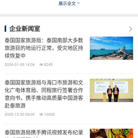
展示全文
力，更传递了人们对自然、信仰与和谐生活的深切敬
意。无论身处何地，游客皆可在皓月之下，共赏水灯
企业新闻室
漂流、共享心愿传递的美好时刻，体验"微笑之国"的
温情与浪漫。
泰国国家旅游局：泰国南部大多数
旅游目的地运行正常，受灾地区持
续恢复中
消息来源：泰国旅游局
2026-01-09 14:04
8249
全球TMT
泰国国家旅游局与海口市旅游和文
微信公众号“全球TMT”发布全球互联网、科
化广电体育局、同程旅行签署合作
技、媒体、通讯企业的经营动态、财报信
意向书，携手推动高质量中国游客
息、企业并购消息。扫描二维码，立即订
赴泰旅游
阅！
2025-12-30 09:00
10055
关键词：
广告/营销
游乐园/观光胜地
艺术
娱乐
旅
泰国旅游局携手腾讯视频发布纪录
游业