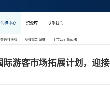
新闻稿中心
资源库
联系我们
美通社头条
多媒体新闻稿
上市公司新闻稿
国际消费电子展(CES)
汽车与交通
中国大陆
国际游客市场拓展计划，迎接
投资并购
能源化工与环保
马来西亚
世界移动通信大会
教育与人力资源
澳大利亚
人工智能
体育
汉诺威工业博览会
广告营销传媒