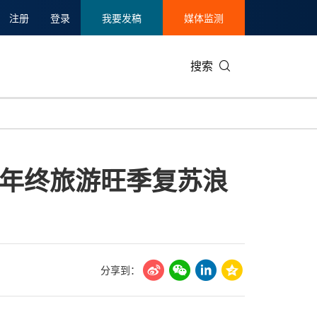
注册
登录
我要发稿
媒体监测
搜索
可持续发展
IT科技与互联网
日本
中国国际
零售业
韩国
年终旅游旺季复苏浪
碳中和
娱乐时尚与艺术
新加坡
企业扩张
环境
泰国
新质生产力
健康与医疗制药
财报
农业与制
美国临床肿瘤学会(ASCO)
通信业
企业社会
旅游与酒
世界杯
会展
中国国际
房地产建
分享到：