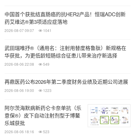
中国首个获批结直肠癌的抗HER2产品！恒瑞ADC创新
药艾维达®第3项适应症落地
2026-08-07 09:07
1041
武田瑞唯抒®（通用名：注射用替度格鲁肽）新规格在
华获批，为更低龄短肠综合征患儿带来治疗新选择
2026-08-06 22:08
549
再鼎医药公布2026年第二季度财务业绩及近期公司进展
2026-08-06 19:00
1223
阿尔茨海默病新药仑卡奈单抗（乐
意保®）皮下自动注射剂型于博鳌
乐城获批
2026-08-06 18:16
523