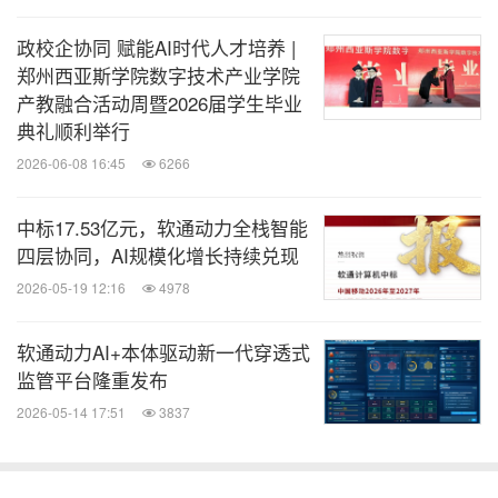
为云在全球云智能生态领域的合作步入更深层次的战
略协同新阶段。
政校企协同 赋能AI时代人才培养 |
郑州西亚斯学院数字技术产业学院
产教融合活动周暨2026届学生毕业
面对复杂多变的市场环境，软通动力始终以主动变革
典礼顺利举行
把握发展机遇。2025年既是公司成立20周年，也是
2026-06-08 16:45
6266
其迈向全球影响力科技企业的重要里程碑。展望未
来，公司将持续拥抱人工智能、具身智能等新赛道，
中标17.53亿元，软通动力全栈智能
凭借深厚的创新实力及产业链资源整合优势，以人工
四层协同，AI规模化增长持续兑现
智能工程能力为基础，向行业、场景智能和智能终端
2026-05-19 12:16
4978
等领域拓宽服务能力边界，携手全球伙伴，向客户、
软通动力AI+本体驱动新一代穿透式
股东、员工及社会传递领军企业的责任担当与创新价
监管平台隆重发布
值。
2026-05-14 17:51
3837
消息来源：软通动力信息技术（集团）股份有限公司