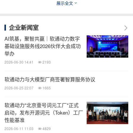
在国际化领域，公司于海外市场取得多项重要成果。
展示全文
一方面，在2025年全球数字经济大会上，公司正式面
向全球发布"iSoftStone Digital 软通国际"新品牌，为
企业新闻室
全球化业务布局奠定了坚实的品牌基础。另一方面，
AI筑基，聚智共赢｜软通动力数字
公司在重点区域实现合作与项目落地的多点突破：中
基础设施服务线2026伙伴大会成功
标沙特政府3万台笔记本电脑SKD采购项目，充分验
举办
证了公司在海外市场全栈智能产品与服务的综合竞争
2026-06-30 14:41
2193
力。在2025年华为HC大会上，公司与亚洲钢铁就AI
废钢分级项目签署合作备忘录（MOU），实现了AI
软通动力与大模型厂商签署智算服务协议
解决方案在区域市场的首次突破。在中东地区，公司
2026-06-25 22:07
1665
于GITEX展会期间，与巴林Seaspring公司、沙特贝
软通动力"北京壹号词元工厂"正式
通信及Future Building分别签署战略合作协议，以"强
启动，发布开源词元（Token）工厂
强联合"模式夯实区域市场根基。同时，公司正式成
性能基准
立"软通动力华为云智能中东销服中心"，标志着与华
2026-06-11 11:03
4829