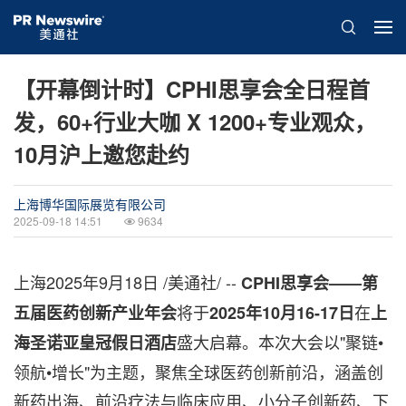
【开幕倒计时】CPHI思享会全日程首
发，60+行业大咖 X 1200+专业观众，
10月沪上邀您赴约
上海博华国际展览有限公司
2025-09-18 14:51
9634
上海
2025年9月18日
/美通社/ --
CPHI思享会——第
将于
在
五届医药创新产业年会
2025年10月16-17日
上
盛大启幕。本次大会以"聚链•
海圣诺亚皇冠假日酒店
领航•增长"为主题，聚焦全球医药创新前沿，涵盖创
新药出海、前沿疗法与临床应用、小分子创新药、下