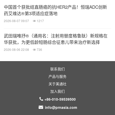
主任
中国首个获批结直肠癌的抗HER2产品！恒瑞ADC创新
药艾维达®第3项适应症落地
11:30-12:15
深度对话-Find X：从中国新到全球新-
2026-08-07 09:07
1217
下一个十年，创新药该如何实现可持续增长的战略布
局?
武田瑞唯抒®（通用名：注射用替度格鲁肽）新规格在
华获批，为更低龄短肠综合征患儿带来治疗新选择
应大为（主持人），奥博资本执行董事
2026-08-06 22:08
736
谢炘，中国生物制药有限公司执行董事、资深副总裁
王兴利，复星全球合伙人，复星医药联席总裁
孙建成，先声再明副总裁&全球业务发展负责人
联系我们
黄浩，阿斯利康战略合作与投资发展部总监
产品与服务
佟玲，步长生物制药 BD负责人、创新拓展副总经理
关于美通社
加入我们
+86-010-59539500
创新药出海专题
info@prnasia.com
会议时间：10月16日（下午）