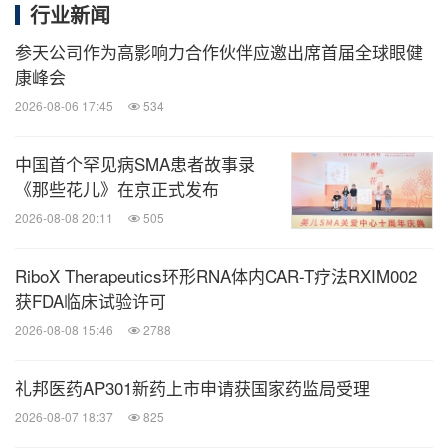
行业新闻
10:15-10:45 茶歇与交流
参天公司作为高影响力合作伙伴应邀出席首届全球眼健
康峰会
10:45-11:30
深度对话-医研共创：从基础研究到临床
2026-08-06 17:45
534
实践：还有哪些"未被满足"的需求可以在创新合作中
中国首个罕见病SMA患者故事录
探索?
《那些花儿》在京正式发布
周俊，中国药科大学附属上海高博肿瘤医院副院长、
2026-08-08 20:11
505
消化肿瘤科主任
田正隆，上海医药中央研究院常务副院长
RiboX Therapeutics环形RNA体内CAR-T疗法RXIM002
王宜，加科思药业首席医学官兼全球研发负责人
获FDA临床试验许可
童岗，武田研发中国及亚太中心副总裁，临床开发负
2026-08-08 15:46
2788
责人
礼邦医药AP301新药上市申请获国家药监局受理
应华，上海齐鲁制药研究中心有限公司副总经理
2026-08-07 18:37
825
刘燕飞，复旦大学附属肿瘤医院临床试验机构办公室