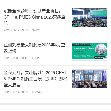
主论坛：聚链•领航•增长
赋能全球药脉，创领产业新程，
CPHI & PMEC China 2026荣耀启
会议时间：10月16日（上午）
航
2026-03-19 13:36
6230
09:00-09:15
开幕致辞
主协办方特邀嘉宾
亚洲规模最大制药展2026年6月重
返上海
09:15-09:45
科学研究—药物&临床：创新医药转化
2026-03-03 13:16
6286
生态体系建设
金秋九月，共赴鹏城：2025 CPHI
赵国屏，中国科学院院士
& PMEC 制药工业展（深圳）即将
盛大启幕
09:45-10:15
人工智能与个体化免疫疗法
2025-08-14 10:00
8547
李斌，上海市免疫学研究所副所长，上海市欧美同学
会副会长兼生物医药分会会长