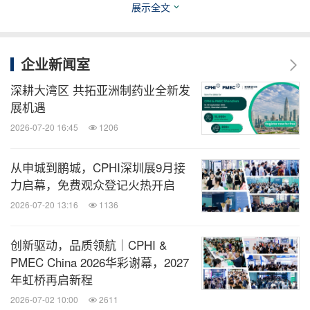
展示全文
三大核心，聚力推进创新药物研发
王叶飞，鸿运华宁药学部副总裁
企业新闻室
深耕大湾区 共拓亚洲制药业全新发
王叶飞，鸿运华宁药学部副总裁，负责包括工艺开发
展机遇
PD，分析科学、质量控制和质量管理等工作；王女
2026-07-20 16:45
1206
士在生物医药CMC领域拥有19年的经验，成功参与
申报并获得30多个IND批件和后期药物生产申报，曾
从申城到鹏城，CPHI深圳展9月接
担任药明生物（2269.HK），生物制药工艺开发BU
力启幕，免费观众登记火热开启
副主任，创胜集团（06628.HK），质量控制部负责
2026-07-20 13:16
1136
人总监等职位；毕业于浙江大学，药物分析医学硕
创新驱动，品质领航｜CPHI &
士。
PMEC China 2026华彩谢幕，2027
年虹桥再启新程
【会议议程重磅发布】
2026-07-02 10:00
2611