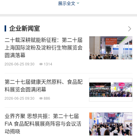
展示全文
员/主任
15:00-15:15
茶歇
企业新闻室
二十载深耕赋能新征程：第二十届
15:15-15:45
食药物质在中国的发展
上海国际淀粉及淀粉衍生物展览会
圆满落幕
陈 敏，中国中药协会药食同源物质评价与利用专业
2026-06-25 09:30
1314
委员会研究员/主任委员
第二十七届健康天然原料、食品配
15:45-16:15
合成生物技术驱动功能性原料创新（暂
料展览会圆满闭幕
定）
2026-06-25 09:30
886
王 骏，基因港（香港）生物科技有限公司董事长
业界齐聚 思想共振：第二十七届
FiA 食品配料展展商阵容与会议活
16:15-16:45
微生物蛋白产业化实践与突破（暂定）
动揭晓
骆 滨，上海昌进生物股份有限公司董事长