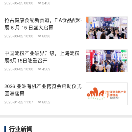
2026-05-25 08:00
2458
10月22日（下午）分论坛二
抢占健康食配新赛道，FiA食品配料
主持人：车会莲，中国农业大学教授
展 6 月 15 日盛大启幕
2026-03-02 10:00
6038
13:30-14:00
益生菌、益生元、后生元的健康功效与
中国淀粉产业破界升级，上海淀粉
应用
展6月15日隆重召开
翟齐啸，江南大学教授
2026-03-02 10:00
4569
14:00-14:30
儿童特医食品功能与应用
2026 亚洲有机产业博览会启动仪式
蔡 威，上海交通大学医学院附属新华医院教授
圆满落幕
2026-01-22 11:07
6052
14:30-15:00
功能性油脂的研究和产业发展
王兴国，江南大学教授
行业新闻