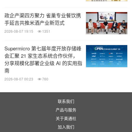
【购票方式】
政企产渠四方聚力 雀巢专业餐饮携
点击
https://b8h.cn/qnvT0O
完成预登记。
手延吉共推米酒产业新范式
2025年9月19日前注册，立享早鸟优惠门票（单人减
2026-08-07 19:15
1351
免200元）！
Supermicro 第七届年度开放存储峰
会汇聚 21 家生态系统合作伙伴，
消息来源：上海博华国际展览有限公司
分享规模化部署企业级 AI 的实用指
南
知消
2026-08-07 00:23
760
微信公众号“知消”发布全球消费品、零售、时
尚、物流行业最新动态。扫描二维码，立即
订阅！
联系我们
产品与服务
关于美通社
关键词：
食品饮料
健康护理与医院
营养补充药物
加入我们