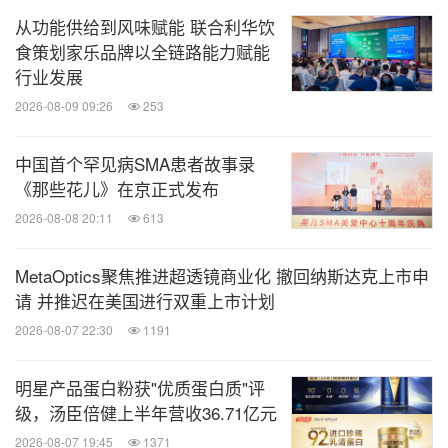
15:00-15:15
茶歇
从功能供给到风味赋能 联合利华饮
食策划家乐品牌以全链路能力赋能
行业发展
15:15-15:45
功能食品与肌少症
2026-08-09 09:26
253
孙建琴，复旦大学附属华东医院教授
中国首个罕见病SMA患者故事录
15:45-16:15
文化IP赋能包装设计
《那些花儿》在京正式发布
2026-08-08 20:11
613
16:15-16:45
从零食到功能食品：百事的健康升级之
路（暂定）
MetaOptics聚焦推进超透镜商业化 撤回纳斯达克上市申
请 并推迟在美国进行双重上市计划
上海百事食品有限公司
2026-08-07 22:30
1191
*以上议程更新截止至2025年9月8日，最终议程以大
明星产品蛋白粉获"优质蛋白质"评
会现场为准
级，汤臣倍健上半年营收36.71亿元
2026-08-07 19:45
1371