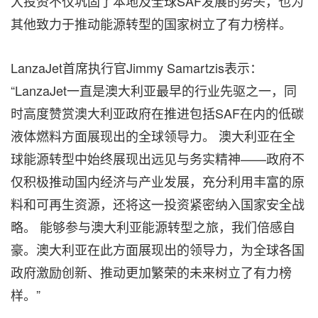
大投资不仅巩固了本地及全球SAF发展的势头，也为
其他致力于推动能源转型的国家树立了有力榜样。
LanzaJet首席执行官Jimmy Samartzis表示：
“LanzaJet一直是澳大利亚最早的行业先驱之一，同
时高度赞赏澳大利亚政府在推进包括SAF在内的低碳
液体燃料方面展现出的全球领导力。 澳大利亚在全
球能源转型中始终展现出远见与务实精神——政府不
仅积极推动国内经济与产业发展，充分利用丰富的原
料和可再生资源，还将这一投资紧密纳入国家安全战
略。 能够参与澳大利亚能源转型之旅，我们倍感自
豪。澳大利亚在此方面展现出的领导力，为全球各国
政府激励创新、推动更加繁荣的未来树立了有力榜
样。”