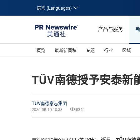
语言 (Languages)
产品与服务
概览
最新新闻稿
专题
行业
区域
TÜV南德授予安泰新
TUV南德意志集团
2025-09-10 10:38
6342
厦门
2025年9月10日
/美通社/ --
近日，
TÜV
南德