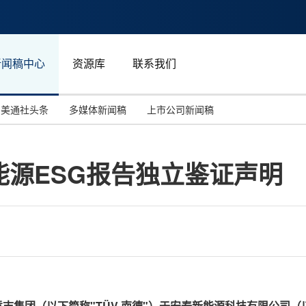
新闻稿中心
资源库
联系我们
美通社头条
多媒体新闻稿
上市公司新闻稿
国际消费电子展(CES)
汽车与交通
中国大陆
能源ESG报告独立鉴证声明
投资并购
能源化工与环保
马来西亚
世界移动通信大会
教育与人力资源
澳大利亚
人工智能
体育
汉诺威工业博览会
广告营销传媒
意志集团（以下简称"
TÜV
南德"）于安泰新能源科技有限公司（