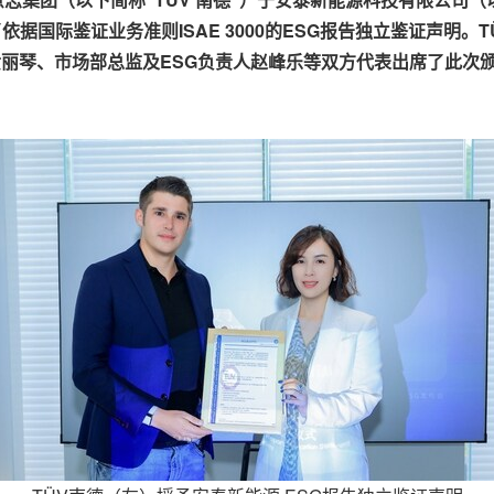
了依据国际鉴证业务准则
ISAE 3000
的
ESG
报告独立鉴证声明。
T
黄丽琴、市场部总监及
ESG
负责人赵峰乐等双方代表出席了此次