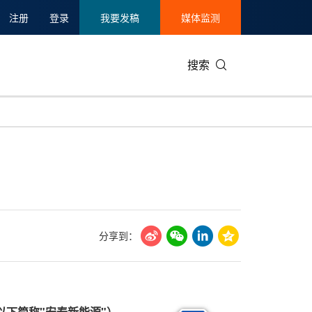
注册
登录
我要发稿
媒体监测
搜索
可持续发展
IT科技与互联网
日本
中国国际
零售业
韩国
碳中和
娱乐时尚与艺术
新加坡
企业扩张
环境
泰国
新质生产力
健康与医疗制药
财报
农业与制
美国临床肿瘤学会(ASCO)
通信业
企业社会
旅游与酒
分享到：
世界杯
会展
中国国际
房地产建
以下简称"安泰新能源"）