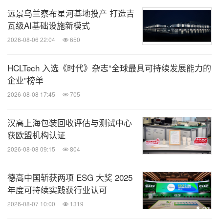
络，为农产食品、消费品、矿产、石化、工业、能
远景乌兰察布星河基地投产 打造吉
源、汽车、环境、生物医药等细分行业提供全方位测
瓦级AI基础设施新模式
试、检验、认证、培训和校准等质量解决方案。
2026-08-06 22:04
650
SGS
认证证书联系人：张女士，联系电话：
+86
HCLTech 入选《时代》杂志“全球最具可持续发展能力的
企业”榜单
18629145339,
邮箱：
nancy-l.zhang@sgs.com
2026-08-08 17:45
705
消息来源：SGS通标标准技术服务有限公司
汉高上海包装回收评估与测试中心
相关股票：
获欧盟机构认证
Swiss:SGSN
2026-08-08 09:15
804
能动
德高中国斩获两项 ESG 大奖 2025
年度可持续实践获行业认可
微信公众号“能动”发布全球能源、化工、采
矿、动力、新能源车企业最新的经营动态。
2026-08-07 10:00
1319
扫描二维码，立即订阅！