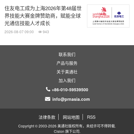
住友电工成为上海2026年第48届世
界技能大赛金牌赞助商，赋能全球
关键词：
替代能源
环保产品与服务
绿色科技
公共设
光通信技能人才成长
施
2026-08-07 09:00
943
分享到：
联系我们
产品与服务
关于美通社
加入我们
+86-010-59539500
info@prnasia.com
法律条款
网站地图
RSS
Copyright © 2003-2026 美通社版权所有，未经许可不得转载.
Cision
旗下公司.