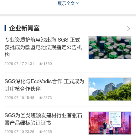
展示全文
服务，车企配套量超3亿条，连续多年位居中国轮胎
配套第一位，新能源汽车配套轮胎销量位居全球第一
位。
企业新闻室
专业资质护航电池出海 SGS 正式
SGS
（官微：
SGS官方
）
关于
获批成为欧盟电池法规指定公告机
构
SGS
是国际公认的测试、检验和认证机构，拥有
2026-07-17 21:31
1850
100,000
多名专业员工分布在
115
个国家及地区的
SGS深化与EcoVadis合作 正式成为
2,500
多个分支机构和实验室，构建起全球化服务网
其审核合作伙伴
络，凭借超过
145
年的卓越经验和瑞士公司特有精准
2026-07-16 15:48
2373
度，帮助企业达到质量、合规与可持续发展的最高标
准。
SGS为圣戈班颁发建材行业首张石
膏产品绿标验证证书
When you need to be sure
是
SGS
的品牌承诺。通过
2026-07-10 23:26
6065