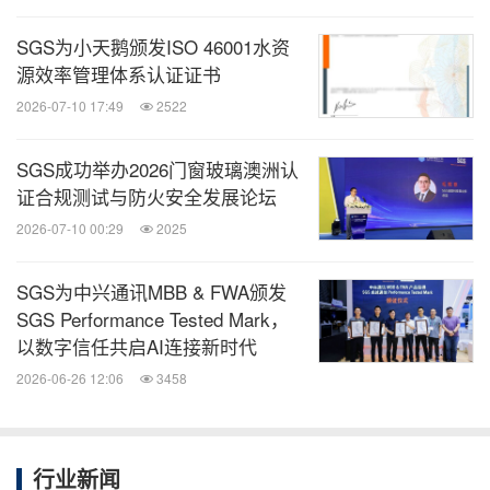
SGS
、
Applied Technical Services, Brightsight
、
SGS为小天鹅颁发ISO 46001水资
Bluesign
和
Nutrasource
等备受信赖的专业品牌，
源效率管理体系认证证书
SGS
用诚信可靠的服务提升商业信心，助力企业繁荣
2026-07-10 17:49
2522
发展。
SGS成功举办2026门窗玻璃澳洲认
SGS
在瑞士证券交易所公开上市，股票代码为
SGSN
证合规测试与防火安全发展论坛
(ISIN CH1256740924, Reuters SGSN.S, Bloomberg
2026-07-10 00:29
2025
SGSN SW).
SGS为中兴通讯MBB & FWA颁发
SGS Performance Tested Mark，
SGS通标标准技术服务有限公司
（
SGS
通标）由
以数字信任共启AI连接新时代
SGS
集团和隶属于国家市场监督管理总局系统的中
2026-06-26 12:06
3458
国标准科技集团合资成立于
1991
年。
SGS
通标立足
于集团业务板块，通过由
16000
多名专业员工、
100
多个分支机构和
200
多个实验室组成的国内服务网
行业新闻