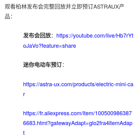
观看柏林发布会完整回放并立即预订ASTRAUX产
品：
：
https://youtube.com/live/Hb7rYt
发布会回放
oJaVo?feature=share
：
迷你电动车预订
https://astra-ux.com/products/electric-mini-ca
r
https://fr.aliexpress.com/item/100500986387
6683.html?gatewayAdapt=glo2fra4itemAdap
t