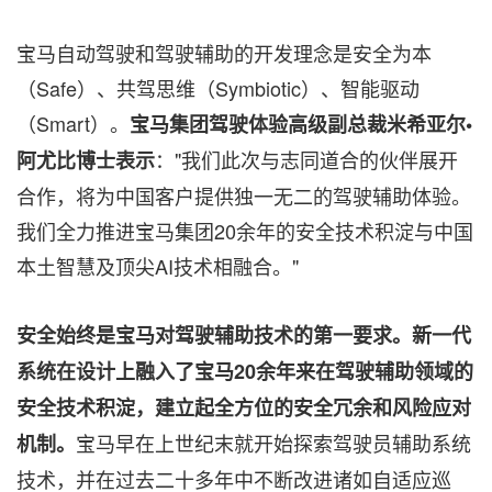
宝马自动驾驶和驾驶辅助的开发理念是安全为本
（Safe）、共驾思维（Symbiotic）、智能驱动
（Smart）。
宝马集团驾驶体验高级副总裁米希亚尔
•
："我们此次与志同道合的伙伴展开
阿尤比博士表示
合作，将为中国客户提供独一无二的驾驶辅助体验。
我们全力推进宝马集团20余年的安全技术积淀与中国
本土智慧及顶尖AI技术相融合。"
安全始终是宝马对驾驶辅助技术的第一要求。新一代
系统在设计上融入了宝马
20
余年来在驾驶辅助领域的
安全技术积淀，建立起全方位的安全冗余和风险应对
宝马早在上世纪末就开始探索驾驶员辅助系统
机制。
技术，并在过去二十多年中不断改进诸如自适应巡