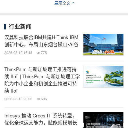
展示全文
行业新闻
汉鑫科技联合IBM共建H-Think IBM
创新中心，布局山东烟台磁山•AI谷
2026-08-10 16:48
775
ThinkPalm 与新加坡理工推进可持
"
本土智能驾驶辅助方案
"
加持新世代
"
王牌
"
技术，新
续 IIoT | ThinkPalm 与新加坡理工学
院为中小企业和初创企业推进可持
世代智能驾趣如虎添翼
续 IIoT
2026-08-10 20:00
606
宝马新世代车型将重新定义智能驾趣，
宝马在驾控和
交互领域划时代的自研技术突破与本土智能驾驶辅助
Infosys 推动 Crocs IT 系统转型，
方案相结合，共同构成了宝马在智能驾驶体验领域的
优化全球运营能力，赋能规模增长