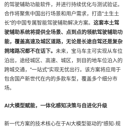
的驾驶辅助功能软件，并进行持续优化与测试验证。
合作将聚焦中国出行场景和用户需求，打造"土生土
长"的中国专属智能驾驶辅助解决方案。
这套本土驾
驶辅助系统将提供全场景、点到点的领航驾驶辅助功
能，覆盖高速及城区道路，无论是长途自驾还是复杂
未来，宝马车主可实现从车位
拥堵路况都不在话下。
泊出，途经城区、高速、城区，到目的地车位泊入的
跨城交通，"一站式"实现无忧出行。该方案将应用于
包含国产新世代在内的多款车型，覆盖多个细分市
场。
AI
大模型赋能，一体化感知决策与自进化升级
新一代方案的技术核心在于AI大模型驱动的"感知-规