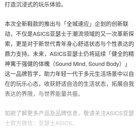
打造沉浸式的玩乐体验。
本次全新鞋款的推出与「全城速应」企划的创新联
动，不仅是ASICS亚瑟士于潮流领域的又一次革新探
索，更是对于新世代青年身心舒适状态与个性表达的
鼎力支持。未来，ASICS亚瑟士仍将延续「健全的精
神寓于强健的体魄（Sound Mind, Sound Body）」
这一品牌哲学，助力年轻一代于多元生活场景中以自
在的玩乐心态，收获舒适自洽的生活状态，拓展自我
表达的界限，与世界能量共振。
如欲了解更多产品及品牌信息，敬请关注ASICS亚瑟
士官方微信：亚瑟士ASICS。