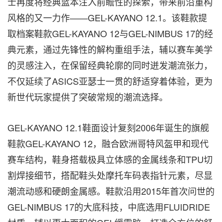
士再度将经典蓝本注入前瞻性的探索，带来前沿重构
风格的又一力作——GEL-KAYANO 12.1。该鞋款提
取档案鞋款GEL-KAYANO 12与GEL-NIMBUS 17的经
典元素，通过先锋性的解构重组手法，辅以赛车美学
的灵感注入，在保留经典轮廓的同时迸发潮流张力，
不仅延续了ASICS亚瑟士一贯的舒适穿着体验，更为
新世代玩家提供了突破常规的潮流选择。
GEL-KAYANO 12.1鞋面设计复刻2006年诞生的旗舰
鞋款GEL-KAYANO 12，融合欧洲哥特风盔甲和现代
赛车结构，鞋身搭载极具立体感的金属线条和TPU切
割焊接细节，搭配鞋头处摩托车码表指针元素，尽显
潮流动感和硬朗金属感。鞋款沿用2015年首次问世的
GEL-NIMBUS 17的大底科技，中底选用FLUIDRIDE