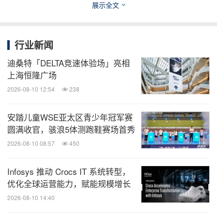
展示全文
消息来源：ASICS亚瑟士
行业新闻
全球TMT
迪桑特「DELTA竞速体验场」亮相
微信公众号“全球TMT”发布全球互联网、科
上海恒隆广场
技、媒体、通讯企业的经营动态、财报信
息、企业并购消息。扫描二维码，立即订
2026-08-10 12:54
238
阅！
安踏儿童WSE亚太区青少年冠军赛
圆满收官，骇浪5体测跑鞋赛场首秀
关键词：
电脑/电子
电子商务
时尚
日用品
零售业
体育运动
体育装备
健身/养生
2026-08-10 08:57
450
分享到：
Infosys 推动 Crocs IT 系统转型，
优化全球运营能力，赋能规模增长
2026-08-10 14:40