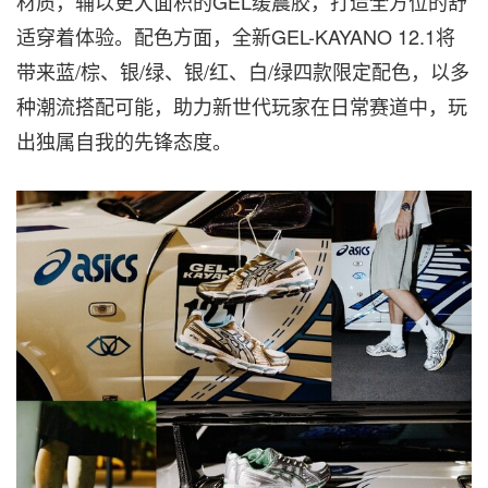
材质，辅以更大面积的GEL缓震胶，打造全方位的舒
适穿着体验。配色方面，全新GEL-KAYANO 12.1将
带来蓝/棕、银/绿、银/红、白/绿四款限定配色，以多
种潮流搭配可能，助力新世代玩家在日常赛道中，玩
出独属自我的先锋态度。