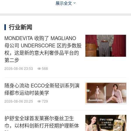
展示全文
能。
ASICS亚瑟士品牌大使田嘉瑞限定周边将于3月5日正
行业新闻
式上线。3月5日至3月16日，于ASICS亚瑟士线下各
MONDEVITA 收购了 MAGLIANO
大门店和线上微商城消费，或参与打卡互动，就有机
母公司 UNDERSCORE 区的多数股
会获得田嘉瑞随机敢应惊喜周边礼遇，更多详情信
权，这是新的意大利奢侈品平台的
第二步
息，敬
请关
注ASICS亚瑟士官方微信，或查阅附录内
2026-08-06 23:53
568
容：
随身心流动 ECCO全新轻训系列演
附录：田嘉瑞限定周边礼赠详细信息
绎都市运动时装美学
2026-08-06 20:25
729
活动时间：
护舒宝全球首发莱赛尔蚕丝卫生
2025.3.5-2025.3.16
巾，以材料创新打开经期护理新体