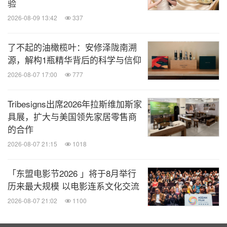
验
2026-08-09 13:42
337
买赠周边礼
：
了不起的油橄榄叶：安修泽陇南溯
活动期间，在ASICS亚瑟士活动门店消费升级至星
源，解构1瓶精华背后的科学与信仰
钻会员或现星钻会员任意消费，均可报名抽取「4
2026-08-07 17:00
777
月品牌活动田嘉瑞线下见面入场券」。抽取资格将
于活动结束后七个工作日内审核，具体抽奖及兑换
Tribesigns出席2026年拉斯维加斯家
具展，扩大与美国领先家居零售商
信息请关注ASICS亚瑟士微信小程序，最终抽取结
的合作
果将以短信或企业微信的形式通知。
2026-08-07 21:15
1018
「4月品牌活动田嘉瑞线下见面入场券」
*
限量
30
张
「东盟电影节2026 」将于8月举行
活动期间，在ASICS亚瑟士活动门店单笔实付金额
历来最大规模 以电影连系文化交流
满788元和1204元即可获得对应档位的礼赠，明星
2026-08-07 21:02
1100
周边或潮流配饰仅可二选一。数量有限，先到先