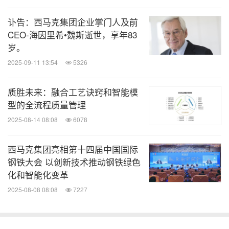
这些创新成果彰显德系工艺与中国智造的协同价值，
讣告：西马克集团企业掌门人及前
西马克集团正通过绿色制造实践为铝加工行业可持续
CEO-海因里希•魏斯逝世，享年83
发展注入新动能。
岁。
2025-09-11 13:54
5326
全景展示创新
共创绿色未来
质胜未来：融合工艺诀窍和智能模
型的全流程质量管理
本届展会， 西马克集团将全景式呈现其覆盖"从原材
2025-08-14 08:08
6078
料到成品"全价值链的强大技术实力与综合解决方案
能力，不仅专注于核心工艺环节的创新突破，更致力
西马克集团亮相第十四届中国国际
于通过高度智能化的生产系统与前沿的数字化工具，
钢铁大会 以创新技术推动钢铁绿色
为客户打造高效、可持续且极具竞争力的铝加工价值
化和智能化变革
链。
2025-08-08 08:08
7227
西马克集团长期践行"#向绿色金属转变"的企业使命，