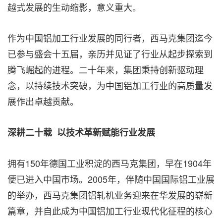
越式发展的生动缩影，意义重大。
作为中国铝加工行业发展的同行者，西马克集团迄今
已参与盛会十五届，亲历并见证了行业从起步探索到
腾飞崛起的进程。二十年来，集团秉持创新驱动理
念，以持续技术突破，为中国铝加工行业的高质量发
展作出卓越贡献。
深耕二十载
以技术革新赋能行业发展
拥有150年德国工业积淀的西马克集团，早在1904年
便已进入中国市场。2005年，伴随中国国际铝工业展
的举办，西马克集团铝轧机业务迎来在华发展的崭新
篇章，并自此成为中国铝加工行业现代化征程的核心