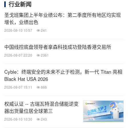
行业新闻
推动冶金行业碳中和可持续发展转型。作为可靠合作
伙伴，提供工厂全生命周期支持，助力客户构建高
圣戈班集团上半年业绩公布：第二季度所有地区均实现
增长，业绩出色
效、盈利、资源节约型价值链。未来，西马克集团将
2026-08-10 10:57
241
秉承该理念，深耕中国市场，加大研发投入，加速技
术创新与升级，携手全球伙伴共同开启铝加工行业绿
中国线控底盘领导者拿森科技成功登陆香港交易所
色发展的新篇章。
2026-08-07 22:20
2361
Cyble：终端安全的未来不止于检测，新一代 Titan 亮相
Black Hat USA 2026
2026-08-07 15:11
866
消息来源：西马克集团
权威认证 -- 古瑞瓦特混合储能逆变
器出货量位居全球第三
能动
2026-08-10 10:30
243
微信公众号“能动”发布全球能源、化工、采