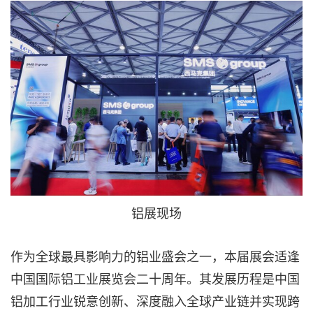
铝展现场
作为全球最具影响力的铝业盛会之一，本届展会适逢
中国国际铝工业展览会二十周年。其发展历程是中国
铝加工行业锐意创新、深度融入全球产业链并实现跨