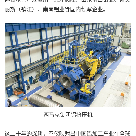
丽斯（镇江）、南南铝业等国内领军企业。
西马克集团铝挤压机
这二十年的深耕，不仅映射出中国铝加工产业在全球