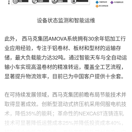
设备状态监测和智能运维
此外， 西马克集团AMOVA系统拥有30余年铝加工行
业应用经验，专注于铝卷材、板材和型材的运输存
储，最大负载能力达32吨。通过智能天车与全自动运
输小车实现高温卷材的精准转运，覆盖全工艺流程，
显著提升物流效率，目前已为中国客户提供十余套。
在可持续发展领域，西马克集团前瞻布局节能技术并
取得显著成效。创新型混动式挤压机采用伺服电机技
术，降低35%的能耗；革命性的NEXCAST连铸连轧
技术可显著降低运营成本25%并降低投资成本40%，
特别适合中低产能企业，有效革新热轧带材生产；应