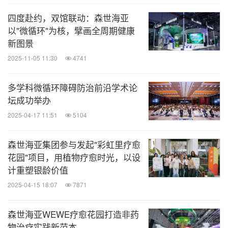
四度赴约，双馆联动：森世海亚
以"微循环"为核，擘画全周期健康
新图景
2025-11-05 11:30
4741
多学科微循环障碍防治前沿学术论
坛成功举办
2025-04-17 11:51
5104
森世海亚集团参与发起"彩虹里疗愈
花园"项目，用植物疗愈时光，以设
计重塑银龄价值
2025-04-15 18:07
7871
森世海亚WEWE疗愈花园打造非药
物治疗实践新范本