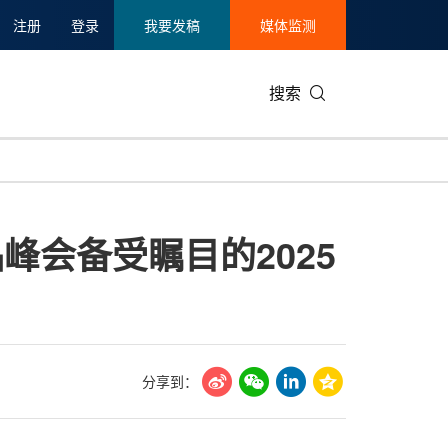
注册
登录
我要发稿
媒体监测
搜索
可持续发展
IT科技与互联网
日本
中国国际
零售业
韩国
品峰会备受瞩目的2025
碳中和
娱乐时尚与艺术
新加坡
企业扩张
环境
泰国
新质生产力
健康与医疗制药
财报
农业与制
美国临床肿瘤学会(ASCO)
通信业
企业社会
旅游与酒
世界杯
会展
中国国际
房地产建
分享到：