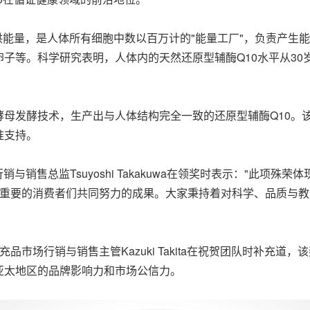
供能量，是人体所有细胞中数以百万计的"能量工厂"，负责产生
卵子等。
科学研究表明，
人体内的天然还原型辅酶Q10水平从3
专利的精密酵母发酵技术，生产出与人体结构完全一致的还原型辅酶Q1
准支持。
品市场行销与销售总监Tsuyoshi Takakuwa在领奖时表示："
至关重要的消费者们共同努力的成果。大家秉持着对科学、品质与
洲区)营养补充品市场行销与销售主管Kazuki Takita在祝贺团队
在整个亚太地区的品牌影响力和市场公信力。