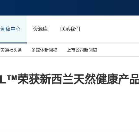
新闻稿中心
资源库
联系我们
美通社头条
多媒体新闻稿
上市公司新闻稿
国际消费电子展(CES)
汽车与交通
中国大陆
UINOL™荣获新西兰天然健康产
投资并购
能源化工与环保
马来西亚
世界移动通信大会
教育与人力资源
澳大利亚
人工智能
体育
汉诺威工业博览会
广告营销传媒