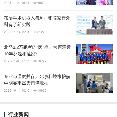
生制度、呼吸道传染病患者入住负压病房等措施，避
2025-11-21 15:01
6963
免院内交叉感染的发生。
布局手术机器人与AI，和睦家普外
科有了新实践
在应对呼吸重症方面，北京和睦家特设了"紧急代
2025-11-14 15:31
8122
码"机制，当有重症患者入院时，专科医生、麻醉医
生、护士、药师、检测人员、安保等相关团队可在5
北马3.2万跑者的"医"靠，为何连续
分钟内就位，保障患者能得到及时高效的救治。
10年都是和睦家？
2025-11-03 17:04
10799
多学科协作更是对重症患者的救治提供助力。和睦家
专业与温度并存，北京和睦家护航
北京区儿科主任、北京和睦家京北妇儿医院首席医疗
中网赛事22天圆满收拍
官杨明讲述到，曾经有一名患儿因流感病毒感染引发
2025-10-11 10:15
10626
坏死性脑病、脑水肿和中枢性呼吸衰竭，在儿童重
症、呼吸科、神经内科、神经外科等多学科协作下，
从决定治疗方案到实施救治的过程科学且高效，患儿
行业新闻