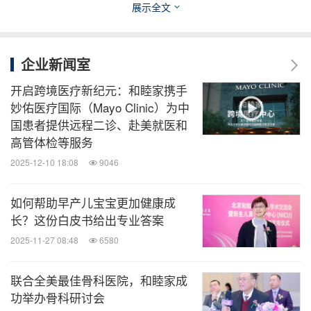
展示全文
者提供接轨国际标准的诊疗服务。
同时，作为呼吸领域推动预防保健发展的先行者，北
企业新闻室
京和睦家重视患者教育工作，呼吁高危人群通过接种
开启跨境医疗新纪元：和睦家携手
流感、肺炎球菌疫苗等方式进行主动预防，北京和睦
妙佑医疗国际（Mayo Clinic）为中
家也是尼塞韦单抗注射预防呼吸道合胞病毒感染的试
国患者提供远程二诊、赴美就医和
高管体检等服务
点医院之一。
2025-12-10 18:08
9046
在诊疗方面，北京和睦家配备了纤维支气管镜等先进
如何帮助早产儿宝宝更加健康成
设备，针对儿童乃至婴幼儿，可进行呼吸功能、过敏
长？这份白皮书给出专业答案
原等全面检查。北京和睦家还不断引进创新药及先进
2025-11-27 08:48
6580
技术，在对难治性哮喘等呼吸领域"难题"的治疗上达
成了良好效果。为尽可能降低院内感染，北京和睦家
联合全美最佳骨科医院，和睦家成
特设医院感染控制科并加强监测，通过严格实施手卫
功举办骨科研讨会