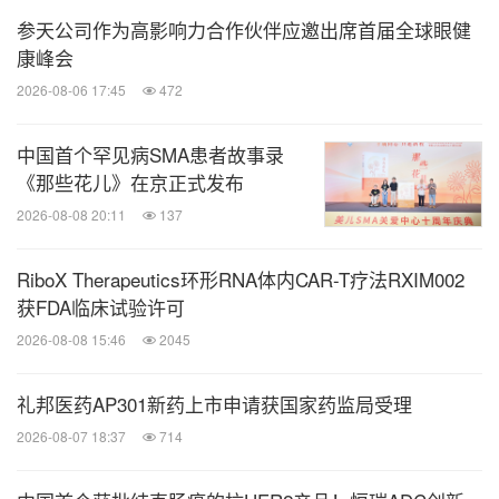
最终被成功救治，且预后良好。未来，北京和睦家将
参天公司作为高影响力合作伙伴应邀出席首届全球眼健
持续推动多学科协作及医护人才梯队建设，促进医疗
康峰会
服务水平的提升。
2026-08-06 17:45
472
中国首个罕见病SMA患者故事录
《那些花儿》在京正式发布
2026-08-08 20:11
137
RiboX Therapeutics环形RNA体内CAR-T疗法RXIM002
获FDA临床试验许可
2026-08-08 15:46
2045
礼邦医药AP301新药上市申请获国家药监局受理
2026-08-07 18:37
714
和睦家北京区儿科主任、北京和睦家京北妇儿医院首