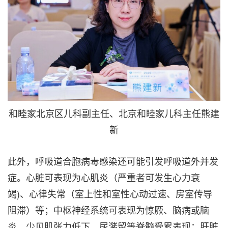
和睦家北京区儿科副主任、北京和睦家儿科主任熊建
新
此外，呼吸道合胞病毒感染还可能引发呼吸道外并发
症。心脏可表现为心肌炎（严重者可发生心力衰
竭)、心律失常（室上性和室性心动过速、房室传导
阻滞）等；中枢神经系统可表现为惊厥、脑病或脑
炎，少见肌张力低下、尿潴留等脊髓受累表现；肝脏