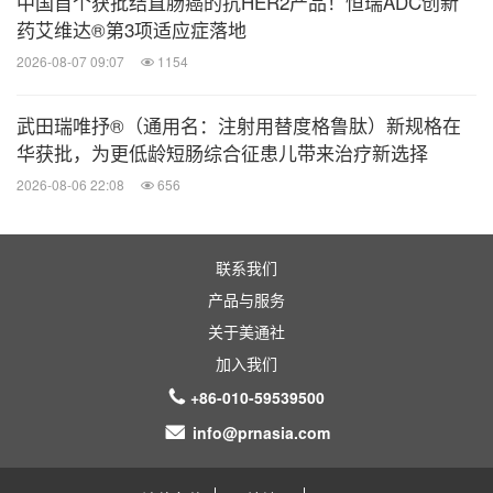
中国首个获批结直肠癌的抗HER2产品！恒瑞ADC创新
席医疗官杨明
药艾维达®第3项适应症落地
2026-08-07 09:07
1154
行业启示：构建 "医防融合"的儿童呼吸健康网络
武田瑞唯抒®（通用名：注射用替度格鲁肽）新规格在
本届论坛吸引包括广西、新疆等在内的全国范围内的
华获批，为更低龄短肠综合征患儿带来治疗新选择
医护人员参加，线上更达到超6万人次的观看与学
2026-08-06 22:08
656
习，重点探讨儿童过敏与呼吸重症治疗的新理念和方
法等，致力于提升行业诊疗水平。
联系我们
产品与服务
杨明主任还表示，北京和睦家一直以来注重学术进展
关于美通社
的共享，多年来持续通过学术论坛和远程医疗平台，
加入我们
加强地区医疗机构之间的临床与学术交流，同时向一
+86-010-59539500
些偏远地区医疗机构输出行业前沿的治疗理念和临床
info@prnasia.com
经验等，打破地域间的资源和信息壁垒，让更多儿童
获得同质化诊疗的机会。