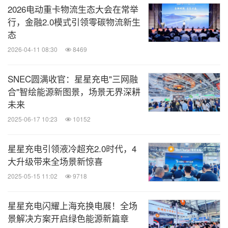
2026电动重卡物流生态大会在常举
行，金融2.0模式引领零碳物流新生
态
2026-04-11 08:30
8469
SNEC圆满收官：星星充电"三网融
合"智绘能源新图景，场景无界深耕
未来
2025-06-17 10:23
10152
星星充电引领液冷超充2.0时代，4
大升级带来全场景新惊喜
2025-05-15 11:02
9718
星星充电闪耀上海充换电展！全场
景解决方案开启绿色能源新篇章