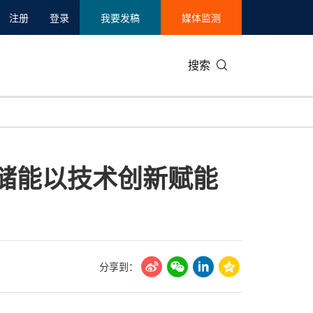
注册
登录
我要发稿
媒体监测
搜索
可持续发展
IT科技与互联网
日本
中国国际
零售业
韩国
，欣旺达储能以技术创新赋能
碳中和
娱乐时尚与艺术
新加坡
企业扩张
环境
泰国
新质生产力
健康与医疗制药
财报
农业与制
美国临床肿瘤学会(ASCO)
通信业
企业社会
旅游与酒
世界杯
会展
中国国际
房地产建
分享到：