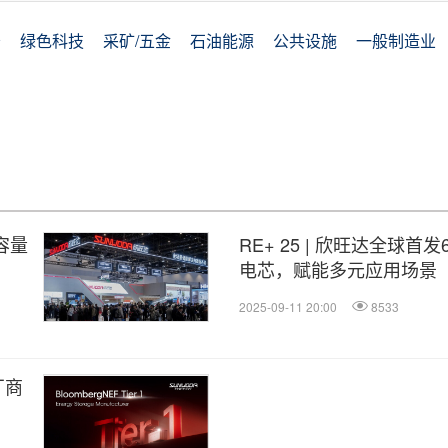
务
绿色科技
采矿/五金
石油能源
公共设施
一般制造业
容量
RE+ 25 | 欣旺达全球首发6
电芯，赋能多元应用场景
2025-09-11 20:00
8533
厂商