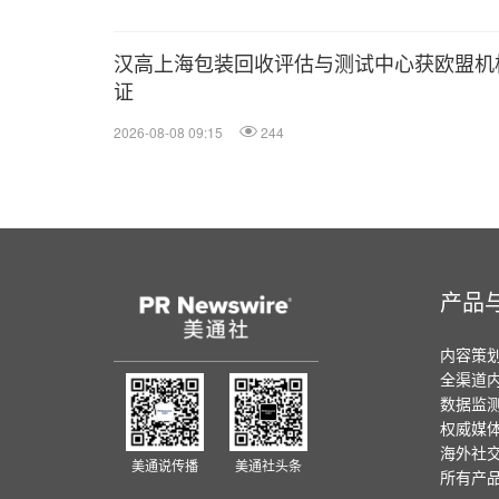
汉高上海包装回收评估与测试中心获欧盟机
证
2026-08-08 09:15
244
产品
内容策
全渠道
数据监
权威媒
海外社
美通说传播
美通社头条
所有产