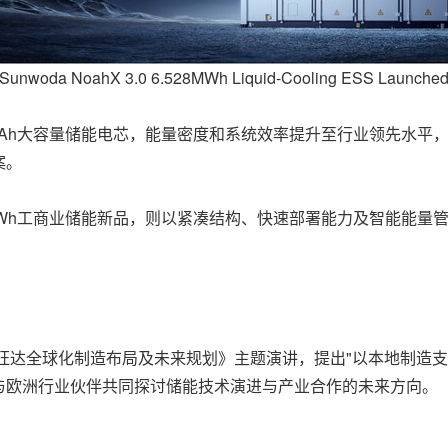
Sunwoda NoahX 3.0 6.528MWh Liquid-Cooling ESS Launche
的625Ah大容量储能电芯，能量密度和系统效率提升至行业领先水
案。
in-One两款179kWh工商业储能新品，则以紧凑结构、快速部署能力
发表《欣旺达全球化制造布局及未来规划》主题演讲，提出"以本地制
与欧洲行业伙伴共同探讨储能技术演进与产业合作的未来方向。