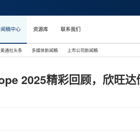
新闻稿中心
资源库
联系我们
美通社头条
多媒体新闻稿
上市公司新闻稿
国际消费电子展(CES)
汽车与交通
中国大陆
es Europe 2025精彩回顾
投资并购
能源化工与环保
马来西亚
世界移动通信大会
教育与人力资源
澳大利亚
人工智能
体育
汉诺威工业博览会
广告营销传媒