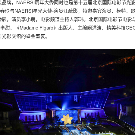
品牌，NAERSI周年大秀同时也是第十五届北京国际电影节光
总监刘春玲与NAERSI星光大使-演员江疏影，特邀嘉宾演员、模
潘辰，演员李小萌，电影频道主持人郭玮，北京国际电影节电影
《Madame Figaro》出版人、主编阚洪洁、精美科技CEO兼《
与光影交织的鎏金盛宴。