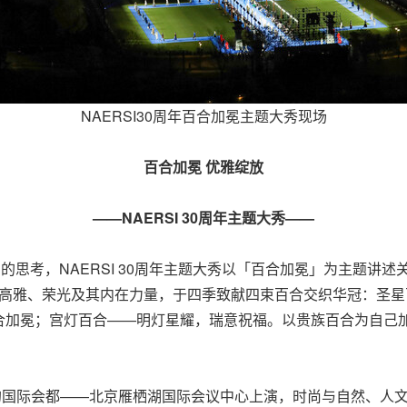
NAERSI30周年百合加冕主题大秀现场
百合加冕 优雅绽放
——
NAERSI 30周年主题大秀——
立"的思考，NAERSI 30周年主题大秀以「百合加冕」为主题
征的高雅、荣光及其内在力量，于四季致献四束百合交织华冠：圣
合加冕；宫灯百合——明灯星耀，瑞意祝福。以贵族百合为自己
国际会都——北京雁栖湖国际会议中心上演，时尚与自然、人文艺术