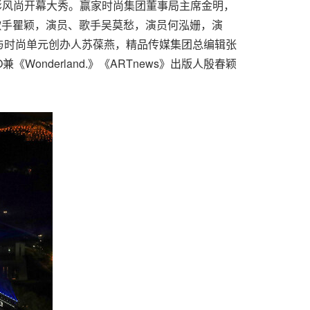
影风尚开幕大秀。赢家时尚集团董事局主席金明，
特、歌手瞿颖，演员、歌手吴莫愁，演员何泓姗，演
与时尚单元创办人苏葆燕，精品传媒集团总编辑张
Wonderland.》《ARTnews》出版人殷春颖