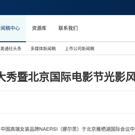
新闻稿中心
资源库
联系我们
美通社头条
多媒体新闻稿
上市公司新闻稿
国际消费电子展(CES)
汽车与交通
中国大陆
年主题大秀暨北京国际电影节光
投资并购
能源化工与环保
马来西亚
世界移动通信大会
教育与人力资源
澳大利亚
人工智能
体育
汉诺威工业博览会
广告营销传媒
月17日，中国高端女装品牌NAERSI（娜尔思）于北京雁栖湖国际会议