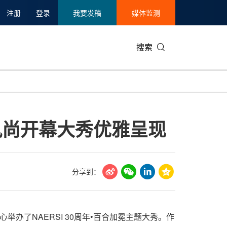
注册
登录
我要发稿
媒体监测
搜索
可持续发展
IT科技与互联网
日本
中国国际
零售业
韩国
影风尚开幕大秀优雅呈现
碳中和
娱乐时尚与艺术
新加坡
企业扩张
环境
泰国
新质生产力
健康与医疗制药
财报
农业与制
美国临床肿瘤学会(ASCO)
通信业
企业社会
旅游与酒
分享到：
世界杯
会展
中国国际
房地产建
中心举办了NAERSI 30周年•百合加冕主题大秀。作