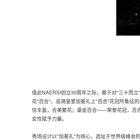
值此NAERSI创立30周年之际，基于对"三十而
花"百合"，追溯皇室加冕礼上"百合"花冠所象
信丰盈，合美繁花；鎏金百合——荣誉花冠，百
女性赋予力量。
秀场设计以"加冕礼"为核心，选址于世界级峰会的