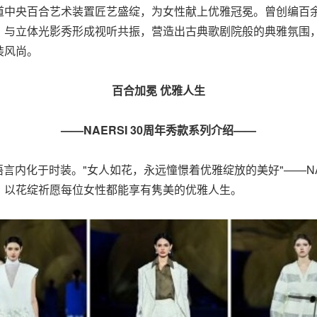
道中央百合艺术装置匠艺盛绽，为女性献上优雅冠冕。曾创编百
，与立体光影秀形成视听共振，营造出古典歌剧院般的典雅氛围
装风尚。
百合加冕 优雅人生
——
NAERSI 30周年秀款系列介绍
——
语言内化于时装。"女人如花，永远憧憬着优雅绽放的美好"——NAE
，以花绽祈愿每位女性都能享有隽美的优雅人生。