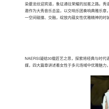
染夔龙纹迎宾道，象征通往荣耀的加冕之路。秀
邀作为大秀音乐总监，以交响乐团奏响典雅乐章
一空间碰撞、交融，绽放内蕴女性优雅精神的时
NAERSI凝结30载匠艺之思，探索将经典与时代
媒，四大篇章讲述着女性于多元场域中优雅魅力