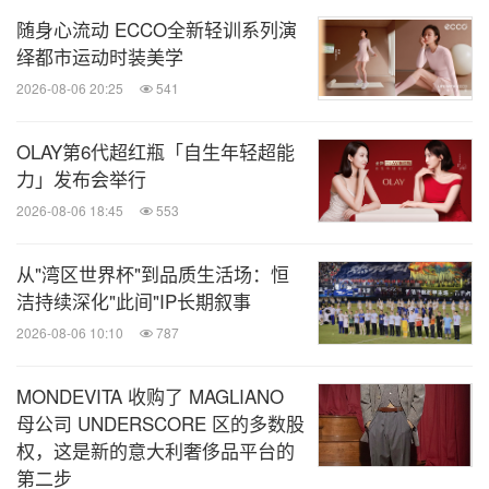
随身心流动 ECCO全新轻训系列演
绎都市运动时装美学
2026-08-06 20:25
541
OLAY第6代超红瓶「自生年轻超能
力」发布会举行
2026-08-06 18:45
553
此次大秀，
FILA KIDS还联动先锋时装平台蕾虎
LABELHOOD，邀请设计师品牌WMWM和
从"湾区世界杯"到品质生活场：恒
洁持续深化"此间"IP长期叙事
AUBRUINO，围绕品牌2025年网球系列核心单品进
2026-08-06 10:10
787
行创意Remake，突破儿童服饰常规设计思路，创意
诠释「看好我这场」理念，展现品牌单品在时尚先锋
MONDEVITA 收购了 MAGLIANO
设计领域的无限可能。
母公司 UNDERSCORE 区的多数股
权，这是新的意大利奢侈品平台的
第二步