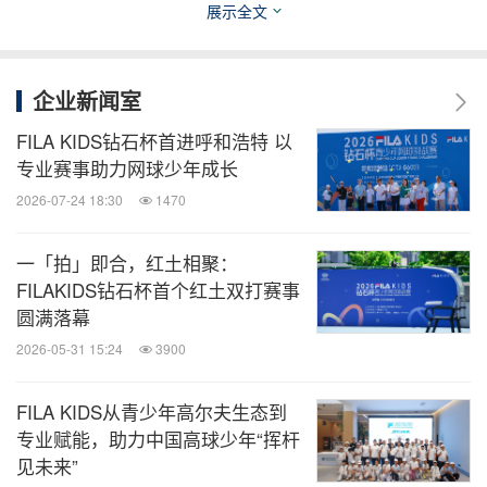
展示全文
企业新闻室
FILA KIDS钻石杯首进呼和浩特 以
专业赛事助力网球少年成长
2026-07-24 18:30
1470
一「拍」即合，红土相聚：
FILAKIDS钻石杯首个红土双打赛事
圆满落幕
2026-05-31 15:24
3900
大秀第四章节以“钻石杯联名”为主题，参赛选手上身
FILA KIDS钻石杯联名款单品进行走秀，展现独属下
FILA KIDS从青少年高尔夫生态到
一代传奇的自信、朝气与坚定，诠释GEN ALFA「看
专业赋能，助力中国高球少年“挥杆
见未来”
好我这场」的风采。最后“即刻起势”，所有选手在秀