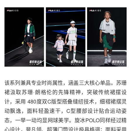
该系列兼具专业时尚属性，涵盖三大核心单品。苏珊
裙汲取苏珊·朗格伦的先锋精神，突破传统裙摆设
计，采用
480度双C版型搭叠缝纫技术，细褶裙摆灵
动飘逸，面料轻盈速干，C型腰部设计贴合运动姿
态，一举一动均显网球美学。旋冰POLO同样经过精
心设计，斐凡领、超薄门筒设计极具格调；面料采用