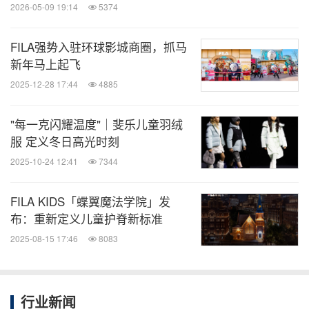
2026-05-09 19:14
5374
场做发球准备，全力挥拍，打出自己的制胜ACE球，
揭开2025年FILA KIDS钻石杯青少年网球挑战赛序
FILA强势入驻环球影城商圈，抓马
幕。
新年马上起飞
2025-12-28 17:44
4885
"每一克闪耀温度"｜斐乐儿童羽绒
服 定义冬日高光时刻
2025-10-24 12:41
7344
FILA KIDS「蝶翼魔法学院」发
布：重新定义儿童护脊新标准
2025-08-15 17:46
8083
行业新闻