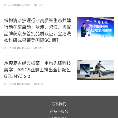
2026-08-06 23:53
397
织物清洁护理行业高质量生态共建
行动在京启动，汰渍、碧浪、当妮
品牌获京东首批品质认证，宝洁洗
衣科研成果荣登国际SCI期刊
2026-08-06 19:43
452
此外，知名演员梅婷携手女儿曾慕梅（快快）亮相大
承袭复古经典档案，重构先锋科技
美学：ASICS亚瑟士推出全新配色
秀现场，续写妇女节《母女之间》主题故事。梅婷曾
GEL-NYC 2.0
出演过《父母爱情》《六姊妹》等多部大热剧集，揽
2026-08-06 16:30
400
收多个行业奖项，是名副其实的「
ACE演员」。梅
婷多年来对演艺事业的专注与坚持，让女儿曾慕梅
（快快）同样对其产生了兴趣。梅婷也一直以来都以
联系我们
产品与服务
包容的态度，鼓励曾慕梅（快快）在成长道路上的勇