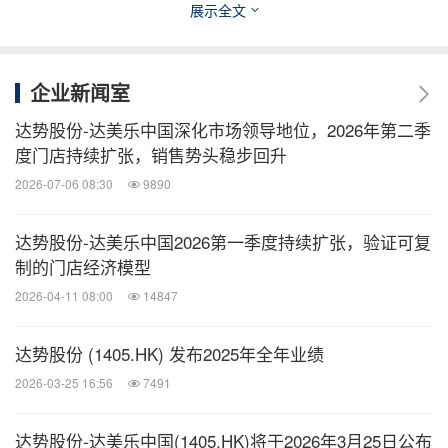
展示全文
截至
截至
截至
企业新闻室
2023年
2024年
2024年
达势股份-达美乐中国深化市场领导地位，2026年第二季
度门店持续扩张，销售势头稳步回升
12月31日
6月30日
12月31日
2026-07-06 08:30
9890
12个月
6个月
12个月
达势股份-达美乐中国2026第一季度持续扩张，验证可复
制的门店经济模型
2026-04-11 08:00
14847
同店销售增长 (%)
8.9 %
3.6 %
2.5 %
达势股份 (1405.HK) 发布2025年全年业绩
单店日均销售额（人民币）
12,580
13,515
13,126
2026-03-25 16:56
7491
外送占收益的百分比（%）
59.2 %
46.4 %
46.1 %
达势股份-达美乐中国(1405.HK)将于2026年3月25日公布