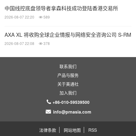
& Sullivan）的市场调查，以2024年比萨销售额计排
中国线控底盘领导者拿森科技成功登陆香港交易所
名，达美乐比萨在中国成为第二大比萨品牌。
2026-08-07 22:20
589
AXA XL 将收购全球企业情报与网络安全咨询公司 S-RM
截至2024年12月31日，按门店数量计算，中国大陆
2026-08-07 22:08
378
市场位列达美乐比萨的第三大国际市场。
在截至2024年12月31日的12个月内，公司新进驻10
联系我们
个城市，其中包括沈阳、重庆、郑州和南宁。在2025
产品与服务
年1月的新年和春节前，公司进驻包括南昌在内的另
关于美通社
外6个新城市。
加入我们
+86-010-59539500
2025年1月14日，公司被美世咨询（Mercer）评选为
info@prnasia.com
2024年最佳雇主，这是公司连续第三年获得这一奖
法律条款
网站地图
RSS
项。