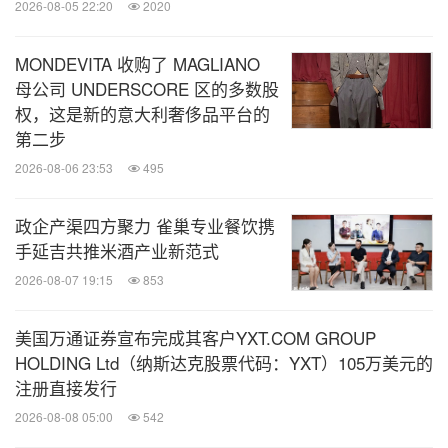
2026-08-05 22:20
2020
2024年8月16日，公司宣布从9月9日开始被纳入香港
恒生综合指数。2024年9月9日，公司被正式纳入沪
MONDEVITA 收购了 MAGLIANO
母公司 UNDERSCORE 区的多数股
港通及深港通标的证券名单。
权，这是新的意大利奢侈品平台的
第二步
2024年11月15日，公司在中国大陆的第1,000家门店
2026-08-06 23:53
495
在成都隆重开业。这一成就标志着公司在推进和落
实"走深走广"战略方面取得了又一重要里程碑。
政企产渠四方聚力 雀巢专业餐饮携
手延吉共推米酒产业新范式
2024年12月17日，公司荣获2024年度"中国食品健康
2026-08-07 19:15
853
七星奖"。这是达美乐中国第四年获得这一奖项，充
美国万通证券宣布完成其客户YXT.COM GROUP
分体现了对达美乐中国在食品安全、质量和卓越服务
HOLDING Ltd（纳斯达克股票代码：YXT）105万美元的
方面不懈努力的高度认可。
注册直接发行
2026-08-08 05:00
542
截至2024年12月31日，根据弗若斯特沙利文（Frost