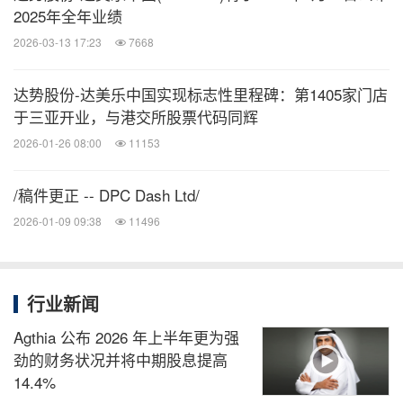
2025年全年业绩
近期发展
2026-03-13 17:23
7668
2024年5月30日，公司荣获第十五届虎啸奖年度品牌
达势股份-达美乐中国实现标志性里程碑：第1405家门店
数字化大奖（食品餐饮类），体现了公司将数字化解
于三亚开业，与港交所股票代码同辉
决方案作为核心战略的成果。
2026-01-26 08:00
11153
/稿件更正 -- DPC Dash Ltd/
2024年6月25日，公司被2024中国数字化创新博览会
2026-01-09 09:38
11496
（CDIE）评为中国数字化企业TOP20，该荣誉表彰
了公司在数字化领域的创新方法和领先地位。
行业新闻
2024年7月8日，公司荣获2024年中国融资大奖"2023
Agthia 公布 2026 年上半年更为强
年度最佳IPO奖"，证明了其为股东创造价值的承诺与
劲的财务状况并将中期股息提高
执行力。
14.4%