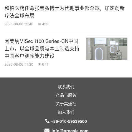
各类常见外科疾病制定个性化手术方案，由经验丰富
和铂医药任命张宝弘博士为代谢事业部总裁，加速创新
疗法全球布局
的外科团队操刀，助力患者康复。
2026-08-06 15:46
452
中心配备国内外先进的医疗设备（3D荧光腹腔镜）
因美纳MiSeq i100 Series-CN中国
及高端耗材，能够为患者提供实时多学科会诊，及时
上市，以全球品质与本土制造支持
规范的个性化诊疗服务。
中国客户测序能力建设
2026-08-06 11:30
671
骨科|运动医学中心
联系我们
骨科|运动医学中心倡导治疗与康复一体化，在武勇
产品与服务
教授带领下，骨科可治疗创伤、关节、脊柱等多类疾
关于美通社
病，建立多个运动康复中心。独立诊区与康复中心一
加入我们
体化，拥有先进测评设备、200 平米 + 康复大厅及独
+86-010-59539500
立训练室，提供精准评估与个性化康复训练，助力患
info@prnasia.com