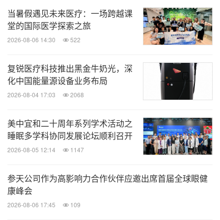
医学背景、前沿的医学理念以及丰富的临床实践经
当暑假遇见未来医疗：一场跨越课
堂的国际医学探索之旅
验，同时具备高尚的职业操守，视患者如家人，为您
2026-08-06 14:30
522
及家人提供高品质的优质医疗服务。
复锐医疗科技推出黑金牛奶光，深
心血管内科由北京协和医学院博导、阜外医院颜红兵
化中国能量源设备业务布局
教授领衔，重点填补了大型公立医院因各种原因无法
2026-08-04 17:03
2068
开展的临床服务，与国际权威的医院接轨，为心血管
疾病患者提供全程、个体化和多学科评估、治疗和随
美中宜和二十周年系列学术活动之
睡眠多学科协同发展论坛顺利召开
访的医疗服务。
2026-08-05 12:14
1147
外科多学科中心
参天公司作为高影响力合作伙伴应邀出席首届全球眼健
康峰会
外科中心涵盖
胃肠外科、肝胆胰脾外科、腹壁及疝外
2026-08-06 17:45
109
等领域，针对
科、甲状腺外科、肛肠外科、减重手术