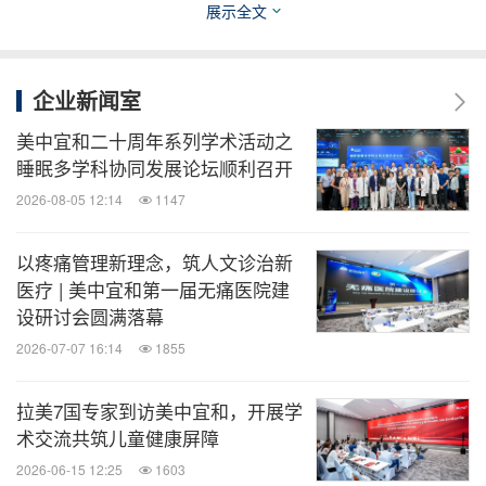
展示全文
构的封闭感。通过三大内庭院，将自然光与绿植引入
诊疗空间，再配合流动的建筑线条，营造出舒缓的就
企业新闻室
医氛围，让患者在诊疗过程中能够沐浴阳光、亲近自
然，有效舒缓身心压力。同时，医院还配备了阳光休
美中宜和二十周年系列学术活动之
睡眠多学科协同发展论坛顺利召开
闲厅、餐厅、儿童娱乐区、疗愈花园、室外庭院、专
2026-08-05 12:14
1147
业厨房等完善的生活设施，集诊疗、住院、康复、休
养为一体，致力于营造一个良性的医疗健康生态系
以疼痛管理新理念，筑人文诊治新
统，让患者在接受治疗的同时，也能享受到全方位的
医疗 | 美中宜和第一届无痛医院建
生活关怀和人文关怀。
设研讨会圆满落幕
2026-07-07 16:14
1855
实现医保及国内外主要保险直付
拉美7国专家到访美中宜和，开展学
术交流共筑儿童健康屏障
打造极致便捷支付体验
2026-06-15 12:25
1603