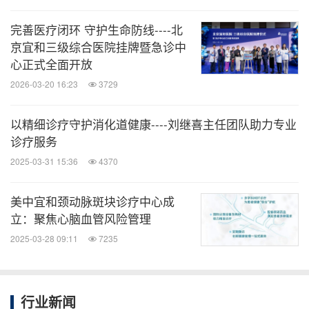
宜和医院现已与国内外近百家主流保险公司及保险医
完善医疗闭环 守护生命防线----北
疗服务商达成合作，同时对接医保系统，为患者提供
京宜和三级综合医院挂牌暨急诊中
高效、方便的直接赔付服务，无需繁琐手续，让支付
心正式全面开放
流程更加轻松顺畅。
2026-03-20 16:23
3729
以精细诊疗守护消化道健康----刘继喜主任团队助力专业
北京宜和医院多学科中心介绍
诊疗服务
2025-03-31 15:36
4370
内科多学科中心
美中宜和颈动脉斑块诊疗中心成
内科中心致力于实现集预防、治疗、康复、指导、跟
立：聚焦心脑血管风险管理
踪一体的持续性、综合性健康管理全闭环服务。重点
2025-03-28 09:11
7235
打造
心血管内科、神经内科、呼吸内科、消化内科、
等多个专科，由来自国内
内分泌与代谢、急诊与重症
行业新闻
知名三甲医院的内科专家组成团队。他们拥有优秀的