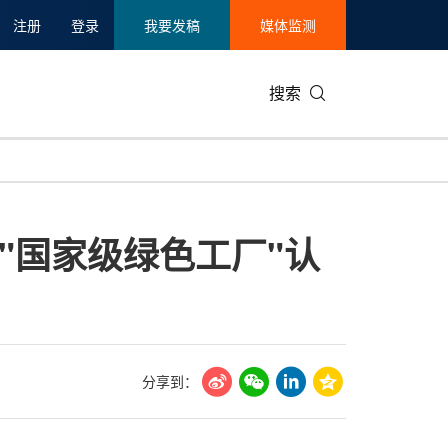
注册
登录
我要发稿
媒体监测
搜索
可持续发展
IT科技与互联网
日本
中国国际
零售业
韩国
"国家级绿色工厂"认
碳中和
娱乐时尚与艺术
新加坡
企业扩张
环境
泰国
新质生产力
健康与医疗制药
财报
农业与制
美国临床肿瘤学会(ASCO)
通信业
企业社会
旅游与酒
世界杯
会展
中国国际
房地产建
分享到：