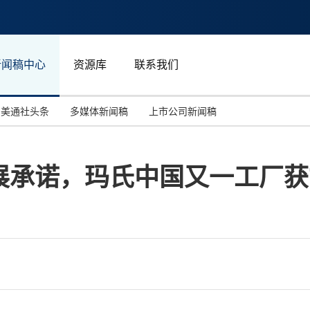
新闻稿中心
资源库
联系我们
美通社头条
多媒体新闻稿
上市公司新闻稿
国际消费电子展(CES)
汽车与交通
中国大陆
展承诺，玛氏中国又一工厂获
投资并购
能源化工与环保
马来西亚
世界移动通信大会
教育与人力资源
澳大利亚
人工智能
体育
汉诺威工业博览会
广告营销传媒