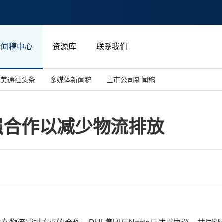
新闻稿中心
资源库
联系我们
美通社头条
多媒体新闻稿
上市公司新闻稿
国际消费电子展(CES)
汽车与交通
中国大陆
加强合作以减少物流排放
投资并购
能源化工与环保
马来西亚
世界移动通信大会
教育与人力资源
澳大利亚
人工智能
体育
汉诺威工业博览会
广告营销传媒
步加强在物流减排方面的合作，DHL集团与Neste已达成协议，共同评