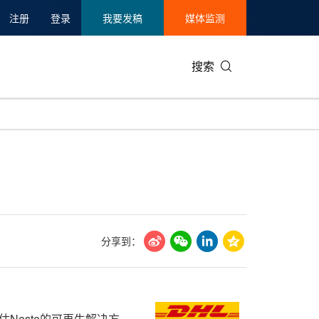
注册
登录
我要发稿
媒体监测
搜索
可持续发展
IT科技与互联网
日本
中国国际
零售业
韩国
碳中和
娱乐时尚与艺术
新加坡
企业扩张
环境
泰国
新质生产力
健康与医疗制药
财报
农业与制
美国临床肿瘤学会(ASCO)
通信业
企业社会
旅游与酒
分享到：
世界杯
会展
中国国际
房地产建
估Neste的可再生解决方