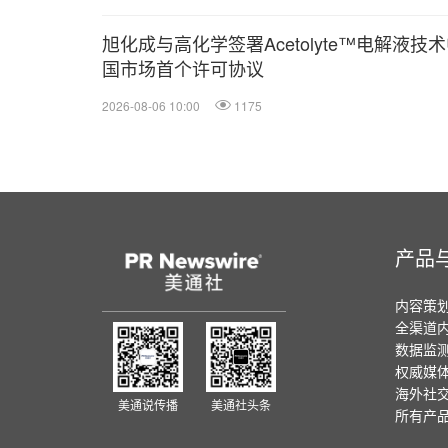
旭化成与高化学签署Acetolyte™电解液技
国市场首个许可协议
2026-08-06 10:00
1175
产品
内容策
全渠道
数据监
权威媒
海外社
美通说传播
美通社头条
所有产