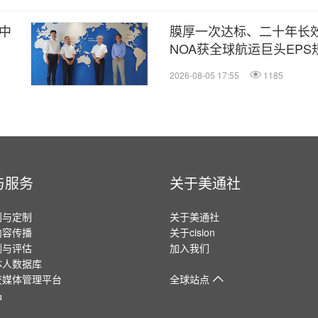
术中
膜厚一次达标、二十年长
NOA获全球航运巨头EP
2026-08-05 17:55
1185
与服务
关于美通社
划与定制
关于美通社
内容传播
关于cision
测与评估
加入我们
体人数据库
交媒体管理平台
全球站点
品