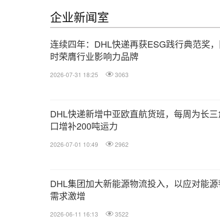
企业新闻室
连续四年：DHL快递再获ESG践行典范奖，
时荣膺行业影响力品牌
2026-07-31 18:25
3063
DHL快递新增中亚欧直航货班，每周为长三
口增补200吨运力
2026-07-01 10:49
2962
DHL集团加大新能源物流投入，以应对能源
需求激增
2026-06-11 16:13
3522