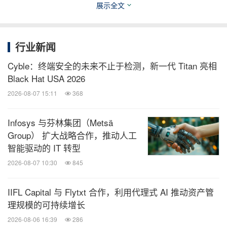
展示全文
息、企业并购消息。扫描二维码，立即订
阅！
行业新闻
关键词：
汽车
电脑软件
电脑/电子
电子设计自动化
运输业
人工智能
Cyble：终端安全的未来不止于检测，新一代 Titan 亮相
Black Hat USA 2026
分享到：
2026-08-07 15:11
368
Infosys 与芬林集团（Metsä
Group） 扩大战略合作，推动人工
智能驱动的 IT 转型
2026-08-07 10:30
845
IIFL Capital 与 Flytxt 合作，利用代理式 AI 推动资产管
理规模的可持续增长
2026-08-06 16:39
286