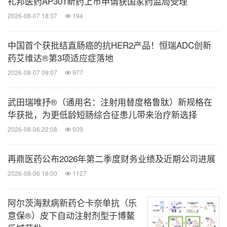
礼邦医药AP301新药上市申请获国家药监局受理
2026-08-07 18:37
194
中国首个获批结直肠癌的抗HER2产品！恒瑞ADC创新
药艾维达®第3项适应症落地
2026-08-07 09:07
977
武田瑞唯抒®（通用名：注射用替度格鲁肽）新规格在
华获批，为更低龄短肠综合征患儿带来治疗新选择
2026-08-06 22:08
509
再鼎医药公布2026年第二季度财务业绩及近期公司进展
2026-08-06 19:00
1127
阿尔茨海默病新药仑卡奈单抗（乐
意保®）皮下自动注射剂型于博鳌