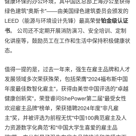
健康环保的办公环境，其中国区总部上海办公室获得
绿色建筑"奥斯卡"——由美国绿色建筑委员会颁发的
LEED（能源与环境设计先锋）最高荣誉
铂金级认证
。 公司还不定期开展消防演习、安全培训、定制
书
化讲座等，鼓励员工在工作和生活中保持积极健康状
态。
值得一提的是，过去一年来，强生在雇主品牌和人才
发展领域多次荣获殊荣，包括荣膺"2024福布斯中国
年度最佳数智化雇主"，获得由美世中国评选的"卓越
健康创新奖"，荣登睿问ShePower第二届"最受女性
欢迎雇主品牌"榜单，荣获猎聘2024年度"非凡雇
主"奖，并被评选为前程无忧"中国100典范雇主及人
力资源数字化典范"和"中国大学生喜爱的雇主品