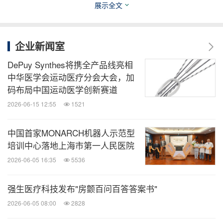
展示全文
医药健闻
企业新闻室
微信公众号“医药健闻”发布全球制药、医疗、
大健康企业最新的经营动态。扫描二维码，
DePuy Synthes将携全产品线亮相
立即订阅！
中华医学会运动医疗分会大会，加
码布局中国运动医学创新赛道
关键词：
健康护理与医院
医疗药物
药物
劳动力与人
2026-06-15 12:55
1521
力资源
中国首家MONARCH机器人示范型
分享到：
培训中心落地上海市第一人民医院
2026-06-05 16:35
5536
强生医疗科技发布"房颤百问百答答案书"
2026-06-05 08:00
2828