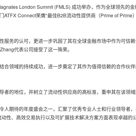
nce Magnates London Summit (FMLS) 成功举办，作
FX Connect荣膺"最佳B2B流动性提供商（Prime of P
术与流动性服务的认可，更进一步巩固了其在全球金融市场中作为可
iang Zhang代表公司接受了这一殊荣。
流动性相结合领域的持续成功，进一步奠定了其作为值得信赖的合作
融行业领导者的地位，并树立了流动性供应商的高标准，重申其在该领
是金融行业最令人期待的年度盛会之一，汇聚了
优秀
专业人士和行业领导者，
彰了在深度流动性、高效交易执行以及可扩展技术解决方案方面表现卓