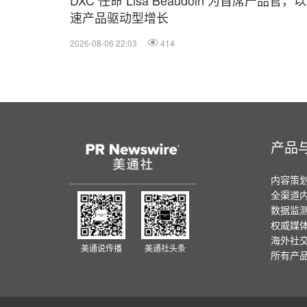
DXC 任命 Lisa Beaudoin 为首席产品官，
速产品驱动型增长
2026-08-06 22:03
414
产品
内容策
全渠道
数据监
权威媒
海外社
美通说传播
美通社头条
所有产