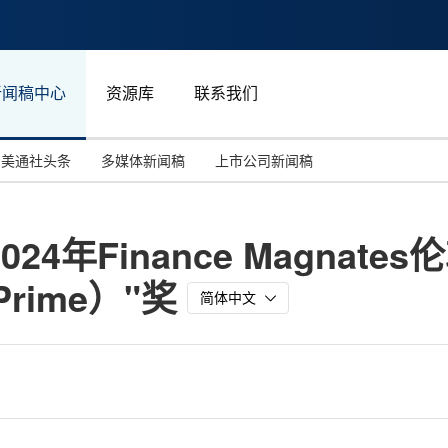
新闻稿中心
资源库
联系我们
美通社头条
多媒体新闻稿
上市公司新闻稿
国际消费电子展(CES)
汽车与交通
中国大陆
获2024年Finance Magna
投资并购
能源化工与环保
马来西亚
Prime）"奖
世界移动通信大会
教育与人力资源
澳大利亚
简体中文
人工智能
体育
汉诺威工业博览会
广告营销传媒