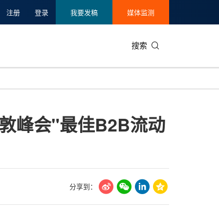
注册
登录
我要发稿
媒体监测
搜索
可持续发展
IT科技与互联网
日本
中国国际
零售业
韩国
tes伦敦峰会"最佳B2B流动
碳中和
娱乐时尚与艺术
新加坡
企业扩张
环境
泰国
新质生产力
健康与医疗制药
财报
农业与制
美国临床肿瘤学会(ASCO)
通信业
企业社会
旅游与酒
世界杯
会展
中国国际
房地产建
分享到：