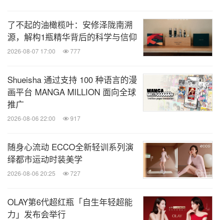
了不起的油橄榄叶：安修泽陇南溯
源，解构1瓶精华背后的科学与信仰
2026-08-07 17:00
777
Shueisha 通过支持 100 种语言的漫
画平台 MANGA MILLION 面向全球
推广
2026-08-06 22:00
917
随身心流动 ECCO全新轻训系列演
绎都市运动时装美学
2026-08-06 20:25
727
OLAY第6代超红瓶「自生年轻超能
力」发布会举行