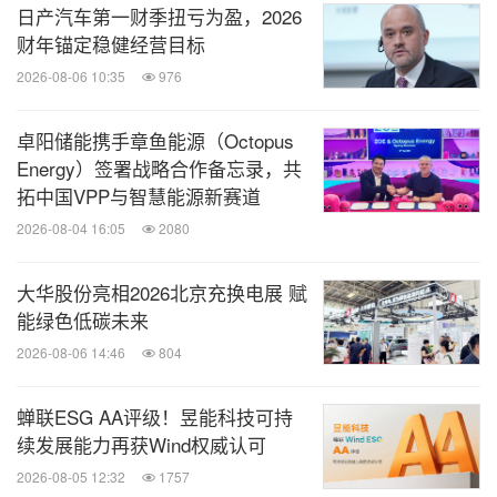
日产汽车第一财季扭亏为盈，2026
财年锚定稳健经营目标
2026-08-06 10:35
976
卓阳储能携手章鱼能源（Octopus
Energy）签署战略合作备忘录，共
拓中国VPP与智慧能源新赛道
2026-08-04 16:05
2080
大华股份亮相2026北京充换电展 赋
能绿色低碳未来
2026-08-06 14:46
804
蝉联ESG AA评级！昱能科技可持
续发展能力再获Wind权威认可
2026-08-05 12:32
1757