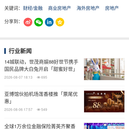
关键词：
财经/金融
商业房地产
海外房地产
房地产
分享到：
行业新闻
14城联动，世茂商娱88好世节携手
国民品牌大白兔开启「甜蜜好世」
2026-08-07 18:13
695
亚博馆伙拍机场莲香楼推「票尾优
惠」
2026-08-06 17:57
549
全球1万余位金融保险菁英齐聚香