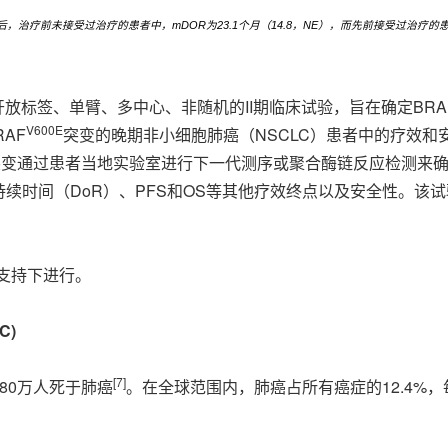
后，治疗前未接受过治疗的患者中，
mDOR
为
23.1
个月（
14.8
，
NE
），而先前接受过治疗的
放标签、单臂、多中心、非随机的II期临床试验，旨在确定BRAF
V600E
RAF
突变的晚期非小细胞肺癌（NSCLC）患者中的疗效
者。突变通过患者当地实验室进行下一代测序或聚合酶链反应检测来确定
持续时间（DoR）、PFS和OS等其他疗效终点以及安全性。该
的支持下进行。
C)
[
7
]
80万人死于肺癌
。在全球范围内，肺癌占所有癌症的12.4%，