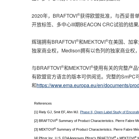
®
2020年，BRAFTOVI
获得欧盟批准，与西妥昔单
开放标签、多中心III期BEACON CRC试验的结
®
®
辉瑞拥有BRAFTOVI
和MEKTOVI
在美国、加拿
独家商业权，Medison拥有以色列的独家商
®
®
与BRAFTOVI
和MEKTOVI
使用有关的完整产品
有欧盟官方语言的版本可供阅览。完整的SmPC
和
https://www.ema.europa.eu/en/documents/produ
References
[1] Riely GJ, Smit EF, Ahn MJ.
Phase II, Open-Label Study of Encoraf
®
[2] BRAFTOVI
Summary of Product Characteristics. Pierre Fabre M
®
[3] MEKTOVI
Summary of Product Characteristics. Pierre Fabre Mé
®
®
[4] Pfizer Inc. U.S. FDA Approves Pfizer's BRAFTOVI
+ MEKTOVI
f