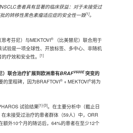
NSCLC
患者具有显著的临床获益：对于未接受过
[
1
]
批的转移性黑色素瘤适应症的安全性一致
。
®
恩考芬尼）与MEKTOVI
（比美替尼）联合用于
果，该试验是一项全球性、开放标签、多中心、非随机
[1]
患者的疗效和安全性。
V600E
尼）联合治疗扩展到欧洲患有
BRAF
突变的
®
®
里程碑，因为BRAFTOVI
+ MEKTOVI
将为
[
1
]
-
[
3
]
HAROS 试验结果
。在主要分析中（截止日
。在未接受过治疗的患者群体（59人）中，ORR
额外10个月的随访后，64%的患者在至少12个