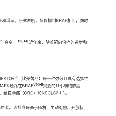
长和增殖。研究表明，与仅抑制BRAF相比，同时
00E
[
13
]
,
[
14
]
突变。
近年来，随着靶向治疗的进步和
®
KTOVI
（比美替尼）是一种强效且具有选择性
V600E
PK通路在BRAF
突变的非小细胞肺癌
[
1
]
,
[
16
]
结直肠癌（CRC）和NSCLC
。
年患者。该批准是基于随机、主动对照、开放标