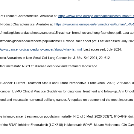
f Product Characteristics. Available at:
https://www.ema.europa.eu/en/medicines/human/EP
Product Characteristics. Available at:
https://www.ema.europa.eu/en/medicines/human/EPAR
.int/media/globocan/factsheets/cancers/15-trachea- bronchus-and-lung-fact-sheet.pdf. Last a
.int/media/globocan/factsheets/populations/900-world- fact-sheet.pdf. Last accessed: July 20
://www.cancer.org/cancer/lung-cancer/about/what-
is.html.
Last accessed: July 2024.
etic Alterations in Non-Small Cell Lung Cancer Int.
J. Mol. Sci
. 2021, 22, 612.
nt metastatic NSCLC: disease overview and treatment landscape.
g Cancer: Current Treatment Status and Future Perspective. Front Oncol. 2022;12:863043. d
ung cancer: ESMO Clinical Practice Guidelines for diagnosis, treatment and follow-up. Ann On
nced and metastatic non-small cell lung cancer. An update on treatment of the most important 
ces in lung-cancer treatment on population mortality. N Engl J Med. 2020;383(7), 640–649. 
 of the BRAF Inhibitor Encorafenib (LGX818) in Metastatic
BRAF
- Mutant Melanoma.
Clin Ca