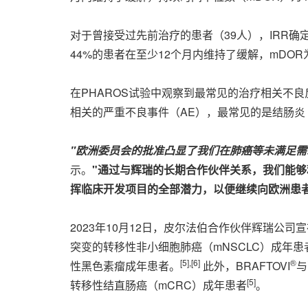
对于曾接受过先前治疗的患者（39人），IRR确定的O
44%的患者在至少12个月内维持了缓解，mDOR为16
在PHAROS试验中观察到最常见的治疗相关不良反
相关的严重不良事件（AE），最常见的是结肠炎
"
欧洲委员会的批准凸显了我们在肺癌等未满足需
示。
"
通过与辉瑞的长期合作伙伴关系，我们能够
挥临床开发项目的全部潜力，以便继续向欧洲患
2023年10月12日，皮尔法伯合作伙伴辉瑞公司宣
突变的转移性非小细胞肺癌（mNSCLC）成年患
[
5
]
,
[
6
]
®
性黑色素瘤成年患者。
此外，BRAFTOVI
与
[
5
]
转移性结直肠癌（mCRC）成年患者
。