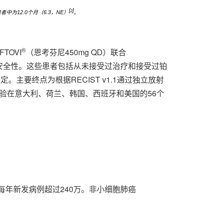
[
]
2
患者中为
12.0
个月（
6.3
，
NE
）
。
®
TOVI
（恩考芬尼450mg QD）联合
和安全性。这些患者包括从未接受过治疗和接受过铂
。主要终点为根据RECIST v1.1通过独立放射
试验在意大利、荷兰、韩国、西班牙和美国的56个
每年新发病例超过240万。非小细胞肺癌