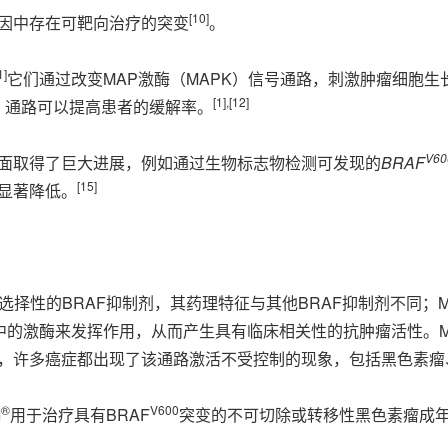
[
10
]
基因中存在可靶向治疗的突变
。
1
]
它们通过改变MAP激酶（MAPK）信号通路，刺激肿瘤细胞生
[
1
]
,
[
12
]
K）通路可以提高患者的缓解率。
V6
方面取得了巨大进展，例如通过生物标志物检测可发现的
BRAF
[
15
]
已显著降低。
择性的BRAF抑制剂，其药理特征与其他BRAF抑制剂不同；ME
中的激酶来发挥作用，从而产生具有临床相关性的抗肿瘤活性。MA
明，许多癌症都出现了该通路激活不受控制的现象，包括黑色素瘤、
®
V600
I
用于治疗具有BRAF
突变的不可切除或转移性黑色素瘤成