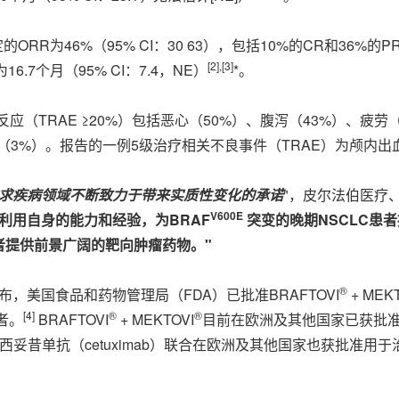
RR为46%（95% CI：30 63），包括10%的CR和36%的P
[
2
]
,
[
3
]
.7个月（95% CI：7.4，NE）
*。
应（TRAE ≥20%）包括恶心（50%）、腹泻（43%）、疲劳
（3%）。报告的一例5级治疗相关不良事件（TRAE）为颅内出
求疾病领域不断致力于带来实质性变化的承诺
"，皮尔法伯医疗、患者
V600E
利用自身的能力和经验，为
BRAF
突变的晚期
NSCLC
患者
者提供前景广阔的靶向肿瘤药物。
"
®
布，美国食品和药物管理局（FDA）已批准BRAFTOVI
+ MEKT
[
4
]
®
®
者。
BRAFTOVI
+ MEKTOVI
目前在欧洲及其他国家已获批
西妥昔单抗（cetuximab）联合在欧洲及其他国家也获批准用