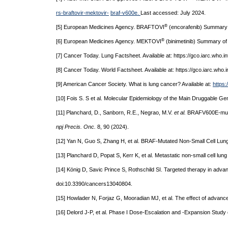
rs-braftovir-mektovir-
braf-v600e.
Last accessed: July 2024.
®
[5] European Medicines Agency. BRAFTOVI
(encorafenib) Summary o
®
[6] European Medicines Agency. MEKTOVI
(binimetinib) Summary of 
[7] Cancer Today. Lung Factsheet. Available at: https://gco.iarc.who
[8] Cancer Today. World Factsheet. Available at: https://gco.iarc.who
[9] American Cancer Society. What is lung cancer? Available at:
https
[10] Fois S. S et al. Molecular Epidemiology of the Main Druggable Gen
[11] Planchard, D., Sanborn, R.E., Negrao, M.V.
et al.
BRAFV600E-muta
npj Precis. Onc.
8, 90 (2024).
[12] Yan N, Guo S, Zhang H, et al. BRAF-Mutated Non-Small Cell Lun
[13] Planchard D, Popat S, Kerr K, et al. Metastatic non-small cell l
[14] König D, Savic Prince S, Rothschild SI. Targeted therapy in adva
doi:10.3390/cancers13040804.
[15] Howlader N, Forjaz G, Mooradian MJ, et al. The effect of advan
[16] Delord J-P, et al. Phase I Dose-Escalation and -Expansion Study