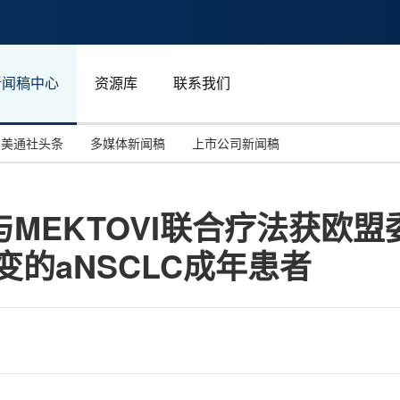
新闻稿中心
资源库
联系我们
美通社头条
多媒体新闻稿
上市公司新闻稿
国际消费电子展(CES)
汽车与交通
中国大陆
I与MEKTOVI联合疗法获
投资并购
能源化工与环保
马来西亚
 突变的aNSCLC成年患者
世界移动通信大会
教育与人力资源
澳大利亚
人工智能
体育
汉诺威工业博览会
广告营销传媒