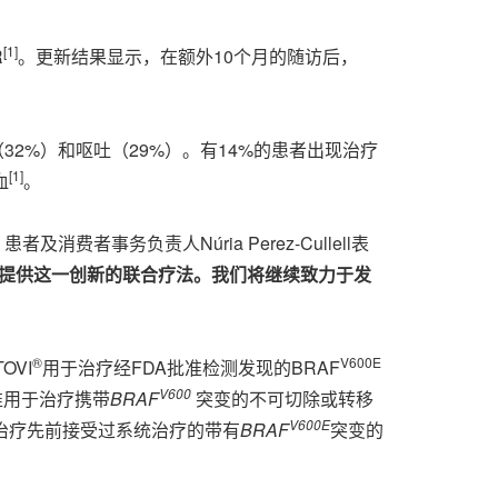
[
1
]
R
。更新结果显示，在额外10个月的随访后，
（32%）和呕吐（29%）。有14%的患者出现治疗
[
1
]
血
。
及消费者事务负责人Núria Perez-Cullell表
提供这一创新的联合疗法。我们将继续致力于发
®
V600E
OVI
用于治疗经FDA批准检测发现的BRAF
V600
准用于治疗携带
BRAF
突变的不可切除或转移
V600E
于治疗先前接受过系统治疗的带有
BRAF
突变的