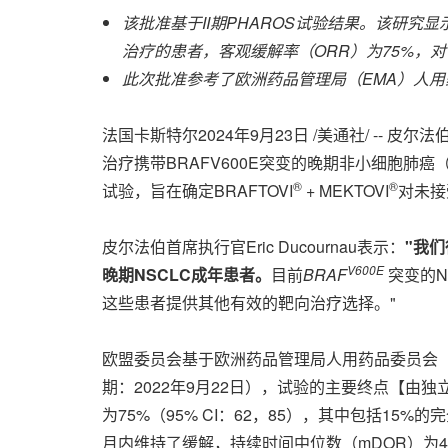
该批准基于
II
期
PHAROS
试验结果。该研究显
治疗的患者，客观缓解率（
ORR
）为
75%
，对
此次批准参考了欧洲药品管理局（
EMA
）人用
法国卡斯特尔
2024年9月23日
/美通社/ --
皮尔法伯
治疗携带BRAFV600E突变的晚期非小细胞肺癌
®
®
试验，旨在确定BRAFTOVI
+ MEKTOVI
对未接
皮尔法伯首席执行官Eric Ducournau表示：
"
我们
V600E
晚期
NSCLC
成年患者。
目前
BRAF
突变的N
这些患者提供其他有效的靶向治疗选择。"
欧盟委员会基于欧洲药品管理局人用药品委员会（C
期：2022年9月22日），试验的主要终点【由
为75%（95% CI：62，85），其中包括15%
月内维持了缓解，持续时间中位数（mDOR）为40个月