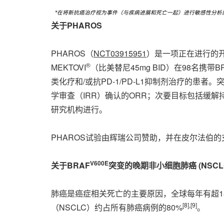
*
在将新抗癌治疗视为事件（与疾病进展和死亡一起）进行敏感性分析
关于PHAROS
PHAROS（
NCT03915951
）是一项正在进行的开
®
MEKTOVI
（比美替尼45mg BID）在98名携带B
类化疗和/或抗PD-1/PD-L1抑制剂治疗的患
学审查（IRR）确认的ORR；次要目标包括缓解
研究机构进行。
PHAROS试验由辉瑞公司赞助，并在皮尔法伯
V600E
关于BRAF
突变的晚期非小细胞肺癌 (NSCL
肺癌是癌症相关死亡的主要原因，全球每年有超1
[
8
]
,
[
9
]
（NSCLC）约占所有肺癌病例的80%
。