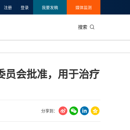
注册
登录
我要发稿
媒体监测
搜索
可持续发展
IT科技与互联网
日本
中国国际
零售业
韩国
欧盟委员会批准，用于治疗
碳中和
娱乐时尚与艺术
新加坡
企业扩张
环境
泰国
新质生产力
健康与医疗制药
财报
农业与制
美国临床肿瘤学会(ASCO)
通信业
企业社会
旅游与酒
世界杯
会展
中国国际
房地产建
分享到：