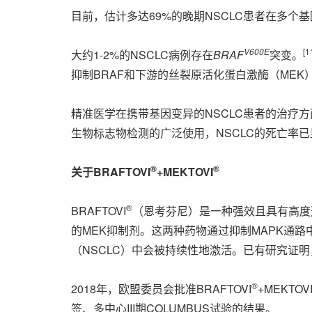
目前，估计多达69%的晚期NSCLC患者在多个
V600E
[
1
大约1-2%的NSCLC病例存在
BRAF
突变。
抑制BRAF和下游的丝裂原活化蛋白激酶（ME
精准医学在携带基因变异的NSCLC患者的治疗
生物标志物检测的广泛使用，NSCLC的死亡率
®
®
关于BRAFTOVI
+MEKTOVI
®
BRAFTOVI
（恩考芬尼）是一种强效且具有高度选
的MEK抑制剂。这两种药物通过抑制MAPK通路
（NSCLC）中会被持续性地激活。已有研究证
®
2018年，欧盟委员会批准BRAFTOVI
+MEKTOV
签、多中心III期COLUMBUS试验的结果。