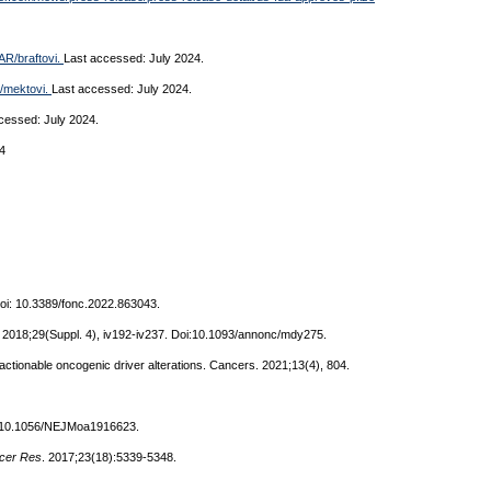
AR/braftovi.
Last accessed: July 2024.
/mektovi.
Last accessed: July 2024.
ccessed: July 2024.
24
oi: 10.3389/fonc.2022.863043.
col 2018;29(Suppl. 4), iv192-iv237. Doi:10.1093/annonc/mdy275.
actionable oncogenic driver alterations. Cancers. 2021;13(4), 804.
doi:10.1056/NEJMoa1916623.
ncer Res
. 2017;23(18):5339-5348.