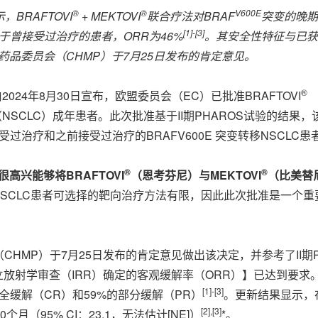
®
®
V600E
示，
BRAFTOVI
+ MEKTOVI
联合疗法对
BRAF
突变的晚期
[
1
]
-
[
3
]
于曾接受过治疗的患者，
ORR
为
46%
。其安全性特征与已获
药品委员会（
CHMP
）于
7
月
25
日发布的肯定意见。
®
2024年8月30日宣布，
欧盟委员会（EC）已批准BRAFTOVI
（
（NSCLC）成年患者。此次批准基于II期PHAROS试验的结
受过治疗和之前接受过治疗的BRAFV600E 突变转移NSCLC
®
®
很高兴能够将
BRAFTOVI
（恩考芬尼）与
MEKTOVI
（比美替
SCLC患者可选择的靶向治疗方法有限，因此此次批准是一个重要的
HMP）于7月25日发布的肯定意见做出该决定，并参考了II期P
独立放射学审查（IRR）确定的客观缓解率（ORR）】已达到要求
[
1
]
-
[
3
]
的完全缓解（CR）和59%的部分缓解（PR）
。更新结果显示，在
[
2
]
,
[
3
]
（95% CI：23.1，无法估计[NE]）
*。