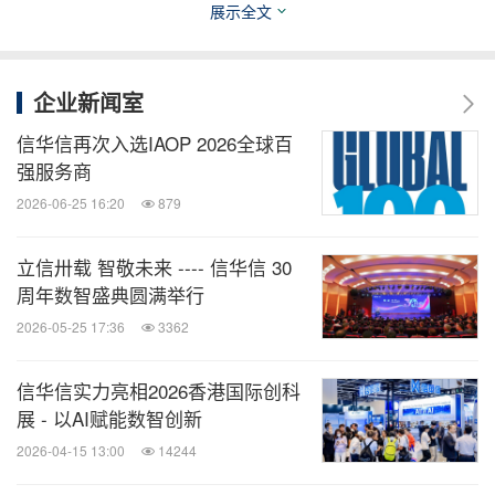
展示全文
务，助力政府及企业共探数智时代下的能源结构调整
和减碳新路径，为实现碳中和终极目标提供数字化支
撑。
企业新闻室
信华信再次入选IAOP 2026全球百
2024全球工业互联网大会
强服务商
2026-06-25 16:20
879
中国工业博物馆
立信卅载 智敬未来 ---- 信华信 30
周年数智盛典圆满举行
B11信华信展位
2026-05-25 17:36
3362
期待与您共话数智未来！
信华信实力亮相2026香港国际创科
展 - 以AI赋能数智创新
消息来源：信华信技术股份有限公司
2026-04-15 13:00
14244