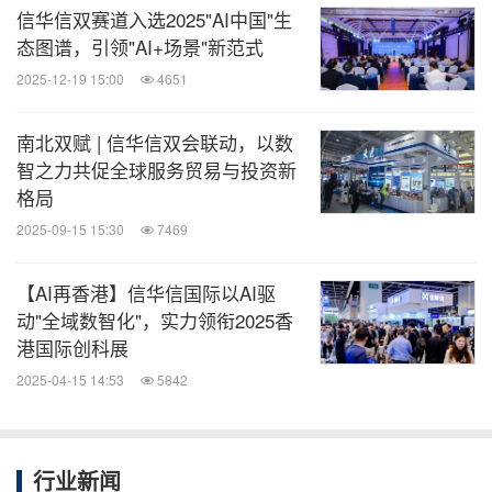
全球TMT
信华信双赛道入选2025"AI中国"生
微信公众号“全球TMT”发布全球互联网、科
态图谱，引领"AI+场景"新范式
技、媒体、通讯企业的经营动态、财报信
2025-12-19 15:00
4651
息、企业并购消息。扫描二维码，立即订
阅！
南北双赋 | 信华信双会联动，以数
智之力共促全球服务贸易与投资新
关键词：
电脑软件
电脑/电子
环保产品与服务
绿色科
格局
技
互联网技术
采矿/五金
电信业
人工智
2025-09-15 15:30
7469
能
云计算/物联网
一般制造业
分享到：
【AI再香港】信华信国际以AI驱
动"全域数智化"，实力领衔2025香
港国际创科展
2025-04-15 14:53
5842
行业新闻