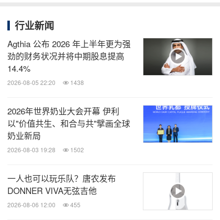
行业新闻
知消
Agthia 公布 2026 年上半年更为强
微信公众号“知消”发布全球消费品、零售、时
劲的财务状况并将中期股息提高
尚、物流行业最新动态。扫描二维码，立即
14.4%
订阅！
2026-08-05 22:20
1438
关键词：
饮品
电脑/电子
电子商务
食品饮料
无酒精
2026年世界奶业大会开幕 伊利
类饮料
零售业
以"价值共生、和合与共"擘画全球
奶业新局
分享到：
2026-08-03 19:28
1502
一人也可以玩乐队？唐农发布
DONNER VIVA无弦吉他
2026-08-06 12:00
455