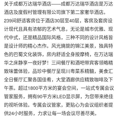
关于成都万达瑞华酒店——成都万达瑞华酒店是万达
酒店及度假村管理有限公司旗下第二家奢华酒店。
239间舒适客房位于酒店30层至40层，客房及套房设
计现代且具有浓郁的艺术气息，无论是城市优雅、现
代中式，还是精品国际风格，三种不同的设计风格皆
是设计师的精心杰作。风光旖旎的锦江美景，独具特
色的巴蜀文化装饰，房内舒适全身按摩椅，在万达瑞
华之床静享一夜好梦！三间餐厅和酒吧带宾客领略精
致味蕾体验，品珍中餐厅呈现川粤菜系精髓，美食汇
全日餐厅汇聚各国佳肴，大堂酒廊供应精致咖啡及下
午茶。超过1800平方米的宴会空间，一站式专属会议
管家服务，拥有90平方米LED显示屏，为您带来绝佳
的视听体验。专属会议管家，更贴心为会议组织者提
供24小时服务，力求让每一场会议尽善尽美。