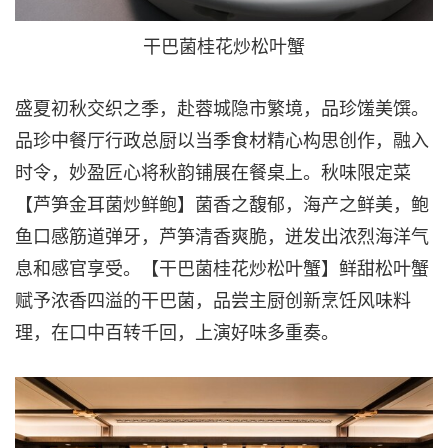
干巴菌桂花炒松叶蟹
盛夏初秋交织之季，赴蓉城隐市繁境，品珍馐美馔。
品珍中餐厅行政总厨以当季食材精心构思创作，融入
时令，妙盈匠心将秋韵铺展在餐桌上。秋味限定菜
【芦笋金耳菌炒鲜鲍】菌香之馥郁，海产之鲜美，鲍
鱼口感筋道弹牙，芦笋清香爽脆，迸发出浓烈海洋气
息和感官享受。【干巴菌桂花炒松叶蟹】鲜甜松叶蟹
赋予浓香四溢的干巴菌，品尝主厨创新烹饪风味料
理，在口中百转千回，上演好味多重奏。