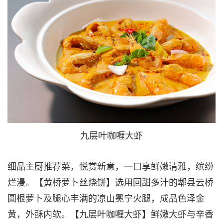
九层叶咖喱大虾
细品主厨推荐菜，悦赏新意，一口享鲜嫩清雅，缤纷
烂漫。【黄桥萝卜丝烧饼】选用回甜多汁的郫县云桥
圆根萝卜及腿心丰满的凉山冕宁火腿，成品色泽金
黄，外酥内软。【九层叶咖喱大虾】鲜嫩大虾与辛香