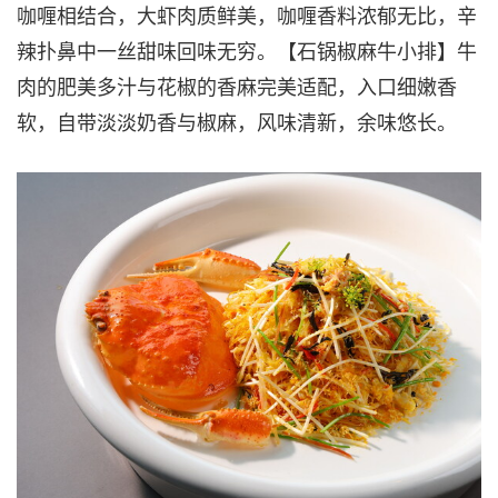
咖喱相结合，大虾肉质鲜美，咖喱香料浓郁无比，辛
辣扑鼻中一丝甜味回味无穷。【石锅椒麻牛小排】牛
肉的肥美多汁与花椒的香麻完美适配，入口细嫩香
软，自带淡淡奶香与椒麻，风味清新，余味悠长。