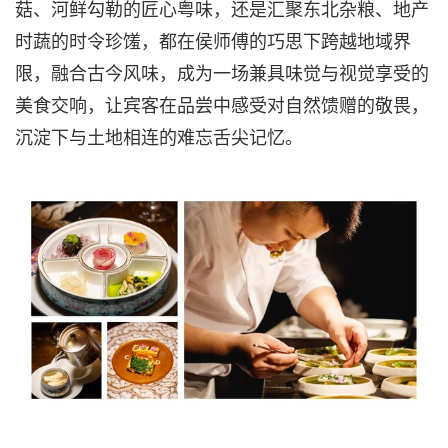
菇、河鲜勾勒的匠心粤味，还是汇聚东北杂粮、地产
时蔬的时令珍馐，都在侯师傅的巧思下跨越地域界
限，融合古今风味，成为一场兼具味觉与视觉享受的
美食交响，让宾客在品尝中感受对自然馈赠的敬畏，
沉淀下与土地相连的难忘舌尖记忆。