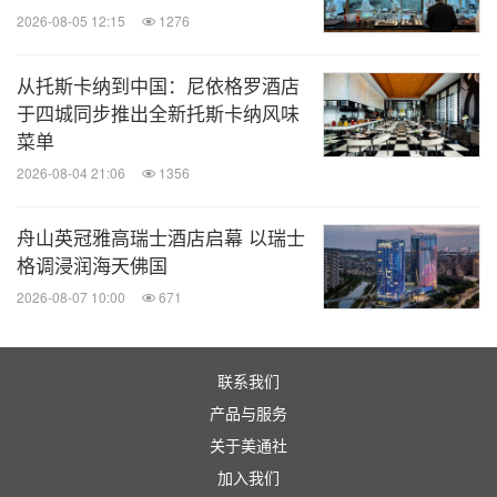
2026-08-05 12:15
1276
从托斯卡纳到中国：尼依格罗酒店
于四城同步推出全新托斯卡纳风味
菜单
2026-08-04 21:06
1356
舟山英冠雅高瑞士酒店启幕 以瑞士
格调浸润海天佛国
2026-08-07 10:00
671
联系我们
产品与服务
关于美通社
加入我们