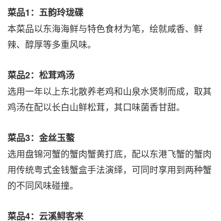
菜品
1
：五韵玲珑碟
本菜品以东海海鲜与特色食材为笔，绘就咸香、鲜
辣、醇厚等多重风味。
菜品
2
：松茸鸡汤
选用一年以上东北散养老鸡和山泉水煲制而成，取其
鸡汤在配以长白山鲜松茸，其口味菌香甘甜。
菜品
3
：金丝玉螯
选用盘锦河蟹的蟹肉蟹黄打底，配以东港飞蟹的蟹肉
用传统粤式金钱蟹盒手法演绎，可同时享用到两种蟹
的不同风味碰撞。
菜品
4
：云溪鲟客来