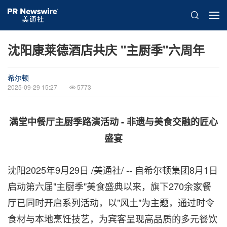
沈阳康莱德酒店共庆 "主厨季"六周年
希尔顿
2025-09-29 15:27
5773
满堂中餐厅主厨季路演活动 - 非遗与美食交融的匠心
盛宴
沈阳
2025年9月29日
/美通社/ -- 自希尔顿集团8月1日
启动第六届"主厨季"美食盛典以来，旗下270余家餐
厅已同时开启系列活动，以"风土"为主题，通过时令
食材与本地烹饪技艺，为宾客呈现高品质的多元餐饮