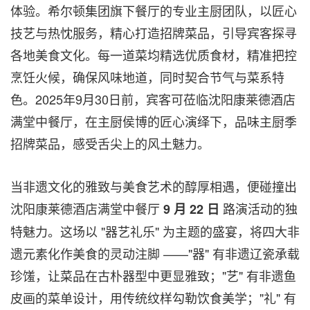
体验。希尔顿集团旗下餐厅的专业主厨团队，以匠心
技艺与热忱服务，精心打造招牌菜品，引导宾客探寻
各地美食文化。每一道菜均精选优质食材，精准把控
烹饪火候，确保风味地道，同时契合节气与菜系特
色。2025年9月30日前，宾客可莅临沈阳康莱德酒店
满堂中餐厅，在主厨侯博的匠心演绎下，品味主厨季
招牌菜品，感受舌尖上的风土魅力。
当非遗文化的雅致与美食艺术的醇厚相遇，便碰撞出
沈阳康莱德酒店满堂中餐厅
路演活动的独
9
月
22
日
特魅力。这场以 "器艺礼乐" 为主题的盛宴，将四大非
遗元素化作美食的灵动注脚 ——"器" 有非遗辽瓷承载
珍馐，让菜品在古朴器型中更显雅致；"艺" 有非遗鱼
皮画的菜单设计，用传统纹样勾勒饮食美学；"礼" 有