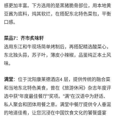
感更加丰富。下方选用的是黑猪脆骨部位，用本地黄
豆酱为底料，炖其软烂，在搭配东北特色菜包，平衡
口感。
菜品
7
：齐市炙味轩
选用东江和牛现场简单烤制后，再搭配精选酸菜心，
东北独头蒜，苏子叶，薄皮小辣椒，品鉴纯正本土风
味。
：位于沈阳康莱德酒店4 层，提供传统的融合菜
满堂
和当地东北特色美食，曾在《旅游休闲》杂志年度评
选中获"年度最佳餐厅"奖项。"满"在汉语中为舒适、
私人聚会和团体用餐之意。满堂中餐厅提供令人垂涎
的地道佳肴，让您沉浸在中国饮食文化的饕餮盛宴