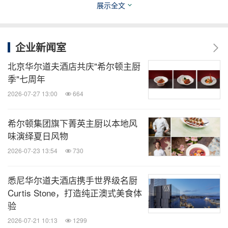
底。入住套房和行政客房的客人可在位于83层的行政
展示全文
酒廊单独办理入住及退房，并免费享用行政酒廊早
餐、下午茶和晚间鸡尾酒欢乐时光。入住沈阳康莱德
企业新闻室
酒店，让您充分放松身心、安然入睡、灵感迸发。
北京华尔道夫酒店共庆"希尔顿主厨
季"七周年
消息来源：希尔顿
2026-07-27 13:00
664
知消
希尔顿集团旗下菁英主厨以本地风
味演绎夏日风物
微信公众号“知消”发布全球消费品、零售、时
尚、物流行业最新动态。扫描二维码，立即
2026-07-23 13:54
730
订阅！
悉尼华尔道夫酒店携手世界级名厨
Curtis Stone，打造纯正澳式美食体
关键词：
食品饮料
旅馆与度假村
餐厅与饭店
零售
验
业
旅游业
2026-07-21 10:13
1299