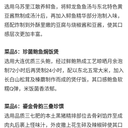
选用乌苏里江散养鲟鱼，将鲟龙鱼鱼汤与东北特色黄
豆酱熬制成汤汁后，
再加入鲟鱼精华
部分泡制入味，
搭配炸制到外酥里嫩的豆腐与烧椒酱和豆酱，使其口
感层次更加丰富。
菜品
5
：珍菌鲍鱼焗饭煲
选用大连优质三头鲍，经过鲜鲍熟成工艺晾晒月余泡
制72小时后再煲制24小时，配以东北五常大米，加入
长白山松茸及榛蘑制作而成的煲仔饭，其口感鲍鱼软
糯Q弹，米饭菌香浓郁。
菜品
6
：鎏金骨韵三叠珍馔
选用品质三七肥的本土黑猪精排部位去骨剁馅炸至成
肉丸后裹上怪味汁，外皮撒上花生碎及辣椒碎使其口